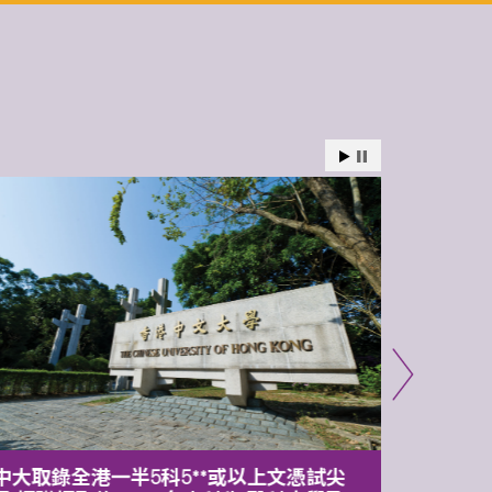
中大取錄全港一半5科5**或以上文憑試尖
中大委