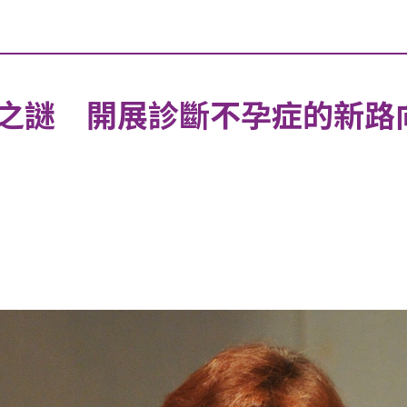
之謎 開展診斷不孕症的新路