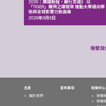
污染
2030：騰躍新程，勵行志遠》 以
「TIGER」騰飛之躍框架 推動大學邁向學
術與全球影響力新高峰
2026年8月6日
聯繫我
主頁
宣布事項
新聞中心
關於我們
新聞
新聞