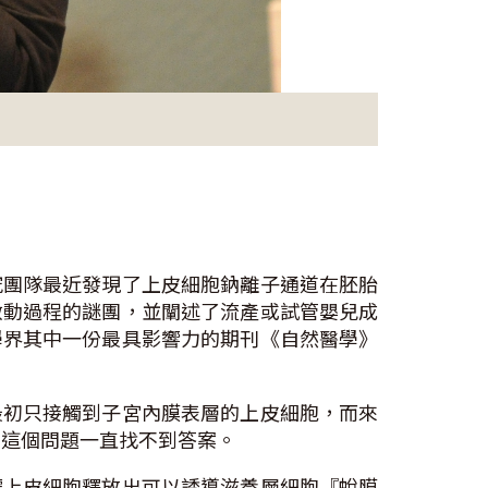
究團隊最近發現了上皮細胞鈉離子通道在胚胎
啟動過程的謎團，並闡述了流產或試管嬰兒成
學界其中一份最具影響力的期刊《自然醫學》
最初只接觸到子宮內膜表層的上皮細胞，而來
？這個問題一直找不到答案。
讓上皮細胞釋放出可以誘導滋養層細胞『蛻膜