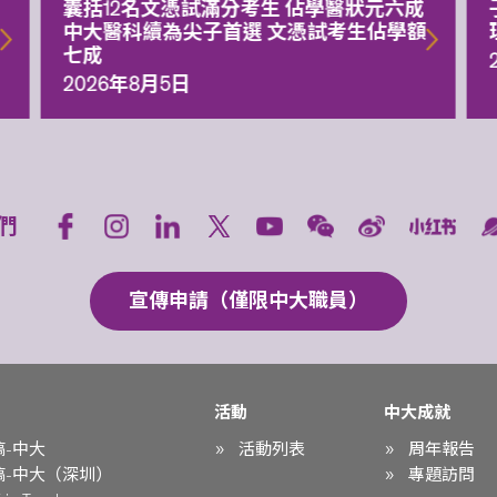
囊括12名文憑試滿分考生 佔學醫狀元六成
中大醫科續為尖子首選 文憑試考生佔學額
七成
2026年8月5日
們
宣傳申請（僅限中大職員）
活動
中大成就
稿-中大
活動列表
周年報告
稿-中大（深圳）
專題訪問