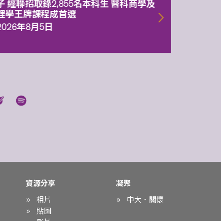
子 經聯招取錄2,855名本科生 醫科商學及
理副校
理學王牌課程成首選
2026年
2026年8月5日
資源分享
凝聚
相片
中大．關懷
貼圖