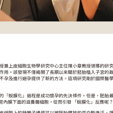
授兼上皮細胞生物學研究中心主任陳小章教授領導的研
作用。該發現不僅揭開了長期以來關於胚胎植入子宮的
不孕及進行避孕提供了新的方法。這項研究剛於國際醫
的「蛻膜化」過程是成功懷孕的先決條件。但是，胚胎
宮內膜下面的滋養層細胞，從而引發 「蛻膜化」反應呢
皮細胞上的鈉離子通道可以被胚胎釋放的蛋白酶激活，