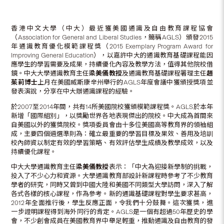
香港中文大學（中大）最近獲美國通識及自由教育課程協會
（Association for General and Liberal Studies，簡稱AGLS）頒發2015
年通識教育優化模範課程獎（2015 Exemplary Program Award for
Improving General Education），以嘉許中大的通識教育基礎課程能因
應學生的學習需要及成果，持續優化內容及教學方法，值得其他院校借
鏡。中大大學通識教育主任
梁美儀教授
及通識教育基礎課程署理主任
趙
茱莉博士
上月在美國威斯康辛州舉行的AGLS年度會議中獲頒授獎項並
發表演說，分享在中大辦通識課程的經驗。
於2007至2014年間，共有14所美國院校獲頒模範課程獎。AGLS於本年
新增「國際組別」，以獎勵世界各地表現傑出的院校。中大成為首間來
自美國以外的獲獎院校。獎項委員會由十多位美國高等教育界的領袖組
成，主要四個遴選準則為：確立最重要的學習目標及果效、善用及培訓
校內師資以制定有效的學習策略、有效評估學生成績及教學成效，以及
持續優化課程。
中大大學通識教育主任
梁美儀教授
表示：「中大為迎接新學制的挑戰，
投入了不少心力和資源。大學通識教育部設計新課程時參考了不少教育
學者的研究，同時又曾到中國大陸和美國不同類型大學訪問，深入了解
各式各樣的核心課程，作為參考。新的通識基礎課程對學生要求甚高，
2012年全面推行後，學生反應正面，令我們十分鼓舞。這次獲獎，進
一步證明課程得到海外同行的肯定。AGLS是一個有超過50年歷史的學
會，不少創會成員在美國教育界中舉足輕重，推動通識及自由教育的發