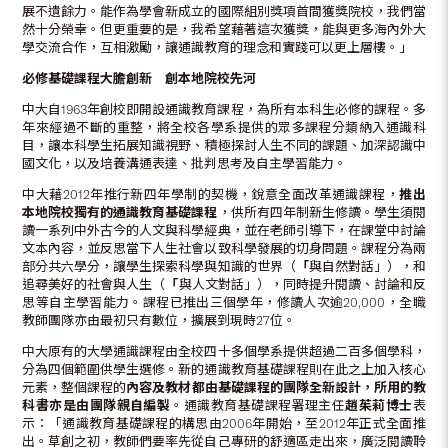
展不遺餘力。能作為學會新成立的國際組別獎項首間獲獎院校，我們當
然十分榮幸。但更重要的是，我希望藉著這次獲獎，能與更多海內外大
學交流合作，互相激勵，讓通識教育的理念和實踐可以更上層樓。」
必修基礎課程大膽創新 創本地院校先河
中大自1963年創校即開設通識教育課程，為所有本科生必修的課程。多
年來經過不斷的重整，將全校各學系提供的眾多課程分類納入通識科
目，讓本科學生拓展知識視野、積極探討人生不同的課題、加深認識中
國文化，以及培養溝通表達、批判思考及自主學習能力。
中大藉2012年推行新四年學制的契機，銳意全面改革通識課程，
推出
本地院校獨有的通識教育基礎課程
，供所有四年制新生修讀。學生須閱
讀一系列中外古今的人文與科學經典，並在老師引導下，在課堂中討論
文本內容，並反思當下人生社會以致科學發展的切身問題。課程分為兩
部分共六學分，讓學生探索科學與知識的世界（
「
與自然對話」），和
追尋美好的社會與人生（
「
與人文對話」），同時提升閱讀、討論和反
思等自主學習能力。課程已推出三個學年，修讀人次逾20,000，全職
教師團隊亦由最初只有數位，擴展到現時27位。
中大原有的大學通識課程由全校四十多個學系提供超過二百多個學科，
分為四個範圍供學生選修。新的通識教育基礎課程則在此之上加入核心
元素，整個課程的
內容及教材都由基礎課程的團隊全新設計，所用的教
科書亦是由團隊親自編製
。通識教育基礎課程署理主任
趙茱莉博士
表
示：「通識教育基礎課程的構思由2006年開始，至2012年正式全面推
出。草創之初，教師們要率先從自己專研的舒適區走出來，廣泛閱讀聆