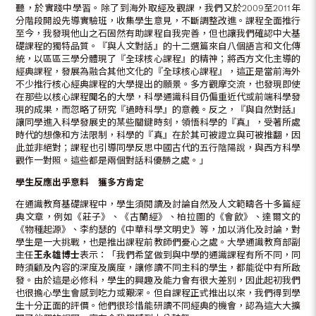
聽，於實踐中學習。除了到海外取經及觀課，我們又於2009至2011年
分階段開設先導實驗班，收集學生意見，不斷調整改進。課程全面推行
至今，我發現他山之石固然有助課程自我完善，但也讓我們確認中大基
礎課程的獨特品質。『與人文對話』的十二選篇來自八個語言和文化傳
統，以區區三學分體現了『全球核心課程』的精神；將西方文化主導的
經典課程，發展為融合其他文化的『全球核心課程』，這正是當前海外
不少推行核心經典課程的大學提出的願景。多方觀摩交流，也發現即使
在那些以核心課程聞名的大學，科學通識科目仍偏重近代或前端科學發
現的成果，而忽略了研究『過時科學』的意義。反之，『與自然對話』
讓同學進入科學發展史的某些關鍵時刻，領悟科學的『真』，受著所處
時代的想像和方法限制，科學的『真』在於其可被證立與可被推翻，因
此並非絕對；課程也引導同學反思中國古代的五行陰陽說，與西方科學
觀作一對照。這些都是兩個對話科優勝之處。」
學生反應出乎意料 獲多方肯定
在通識教育基礎課程中，學生須閱讀及討論自然及人文範疇各十多篇經
典文章，例如《莊子》、《古蘭經》、柏拉圖的《會飲》、達爾文的
《物種起源》、李約瑟的《中華科學文明史》等，加以消化及討論，對
學生是一大挑戰，也是推出課程前教師們憂心之處。大學通識教育部副
主任
王永雄博士
表示：「我們希望做到與中學的通識課程有所不同，同
時須顧及內容的深度及廣度，讓修讀不同主科的學生，都能從中有所啟
發。由於這是必修科，學生的興趣及能力會有很大差別，因此起初我們
也很擔心學生會感到吃力或艱深。但自課程正式推出以來，我們得到學
生十分正面的評價。他們很珍惜能研讀不同經典的機會，認為這大大擴