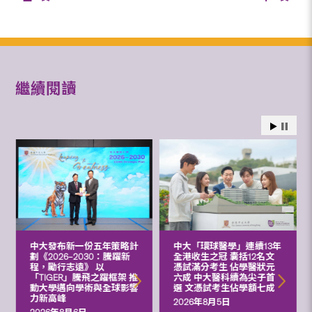
繼續閱讀
中大發布新一份五年策略計
中大「環球醫學」連續13年
劃《2026‒2030：騰躍新
全港收生之冠 囊括12名文
程，勵行志遠》 以
憑試滿分考生 佔學醫狀元
「TIGER」騰飛之躍框架 推
六成 中大醫科續為尖子首
動大學邁向學術與全球影響
選 文憑試考生佔學額七成
力新高峰
2026年8月5日