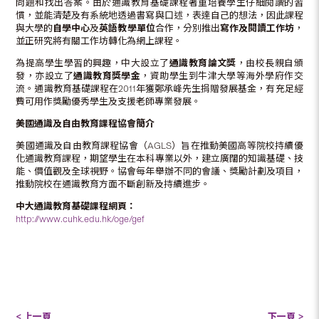
問題和找出答案。由於通識教育基礎課程著重培養學生仔細閱讀的習
慣，並能清楚及有系統地透過書寫與口述，表達自己的想法，因此課程
與大學的
自學中心
及
英語教學單位
合作，分別推出
寫作及閱讀工作坊
，
並正研究將有關工作坊轉化為網上課程。
為提高學生學習的興趣，中大設立了
通識教育論文獎
，由校長親自頒
發，亦設立了
通識教育獎學金
，資助學生到牛津大學等海外學府作交
流。通識教育基礎課程在2011年獲鄭承峰先生捐贈發展基金，有充足經
費可用作獎勵優秀學生及支援老師專業發展。
美國通識及自由教育課程協會簡介
美國通識及自由教育課程協會（AGLS）旨在推動美國高等院校持續優
化通識教育課程，期望學生在本科專業以外，建立廣闊的知識基礎、技
能、價值觀及全球視野。協會每年舉辦不同的會議、獎勵計劃及項目，
推動院校在通識教育方面不斷創新及持續進步。
中大通識教育基礎課程網頁：
http://www.cuhk.edu.hk/oge/gef
< 上一頁
下一頁 >