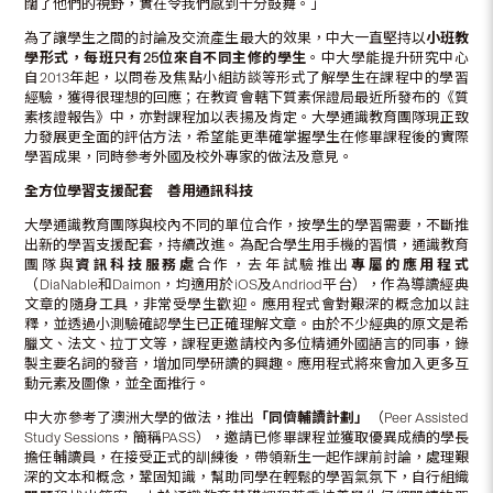
闊了他們的視野，實在令我們感到十分鼓舞。」
為了讓學生之間的討論及交流產生最大的效果，中大一直堅持以
小班教
學形式，每班只有
25
位來自不同主修的學生
。中大學能提升研究中心
自2013年起，以問卷及焦點小組訪談等形式了解學生在課程中的學習
經驗，獲得很理想的回應；在教資會轄下質素保證局最近所發布的《質
素核證報告》中，亦對課程加以表揚及肯定。大學通識教育團隊現正致
力發展更全面的評估方法，希望能更準確掌握學生在修畢課程後的實際
學習成果，同時參考外國及校外專家的做法及意見。
全方位學習支援配套 善用通訊科技
大學通識教育團隊與校內不同的單位合作，按學生的學習需要，不斷推
出新的學習支援配套，持續改進。為配合學生用手機的習慣，通識教育
團隊與
資訊科技服務處
合作，去年試驗推出
專屬的應用程式
（DiaNable和Daimon，均適用於iOS及Andriod平台），作為導讀經典
文章的隨身工具，非常受學生歡迎。應用程式會對艱深的概念加以註
釋，並透過小測驗確認學生已正確理解文章。由於不少經典的原文是希
臘文、法文、拉丁文等，課程更邀請校內多位精通外國語言的同事，錄
製主要名詞的發音，增加同學研讀的興趣。應用程式將來會加入更多互
動元素及圖像，並全面推行。
中大亦參考了澳洲大學的做法，推出
「同儕輔讀計劃」
（Peer Assisted
Study Sessions，簡稱PASS），邀請已修畢課程並獲取優異成績的學長
擔任輔讀員，在接受正式的訓練後，帶領新生一起作課前討論，處理艱
深的文本和概念，鞏固知識，幫助同學在輕鬆的學習氣氛下，自行組織