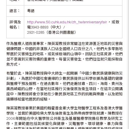
語言：
粵語
詳情及
http://www.50.cuhk.edu.hk/zh_tw/anniversaryfair
，或致
報名：
電3943-8893（中大）/
2921-0285（香港公共圖書館）
作為醫療人道救援專家，陳英凝教授非常關注在資源匱乏地區的災害與
健康問題。中國的非漢族人口佔全國總人口百分之八，他們大多零散地
聚居於災害頻生的地區，或氣候極端的山嶺中。因缺乏社區資源，他們
並不意識到災害防備的重要性。每當災害發生，他們往往就只能採取自
救方式。
有鑒於此，陳英凝教授與中大師生一起開展「中國少數民族健康與防災
計劃」，為居於中國社會邊緣的少數民族提供以科學依據為基礎的健康
與醫療干預及服務。在過去數年，他們走遍甘肅、四川、海南、貴州及
廣西崎嶇的山野，在當地社區推行災後復原及衞生項目。在這次公開講
座中，陳教授將會分享她在少數民族地區工作的挑戰與樂趣，以及把知
識轉移給當地居民的經驗。
陳英凝教授畢業於美國約翰霍普金斯大學生物醫學工程系及香港大學醫
學院，並曾於美國哈佛大學及倫敦衞生及熱帶病學學院就讀。陳教授在
2006年開始在中大醫學院公共衞生及基層醫療學院擔任教學及研究工
作，主要範圍包括氣候變化與健康、災難醫學、環球健康、暴力與傷
害、研究方法及於資源匱乏地區進行醫學人道救援的需求及項目成效評