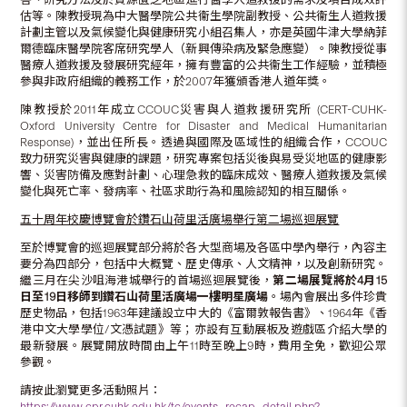
估等。陳教授現為中大醫學院公共衞生學院副教授、公共衞生人道救援
計劃主管以及氣候變化與健康研究小組召集人，亦是英國牛津大學納菲
爾德臨床醫學院客席研究學人（新興傳染病及緊急應變）。陳教授從事
醫療人道救援及發展研究經年，擁有豐富的公共衞生工作經驗，並積極
參與非政府組織的義務工作，於2007年獲頒香港人道年獎。
陳教授於2011年成立CCOUC災害與人道救援研究所 (CERT-CUHK-
Oxford University Centre for Disaster and Medical Humanitarian
Response)，並出任所長。透過與國際及區域性的組織合作，CCOUC
致力研究災害與健康的課題，研究專案包括災後與易受災地區的健康影
響、災害防備及應對計劃、心理急救的臨床成效、醫療人道救援及氣候
變化與死亡率、發病率、社區求助行為和風險認知的相互關係。
五十周年校慶博覽會於鑽石山荷里活廣場舉行第二場巡迴展覽
至於博覽會的巡迴展覽部分將於各大型商場及各區中學內舉行，內容主
要分為四部分，包括中大概覽、歷史傳承、人文精神，以及創新研究。
繼三月在尖沙咀海港城舉行的首場巡迴展覽後，
第二場展覽將於
4
月
15
日至
19
日移師到鑽石山荷里活廣場一樓明星廣場
。場內會展出多件珍貴
歷史物品，包括1963年建議設立中大的《富爾敦報告書》、1964年《香
港中文大學學位/文憑試題》等；亦設有互動展板及遊戲區介紹大學的
最新發展。展覽開放時間由上午11時至晚上9時，費用全免，歡迎公眾
參觀。
請按此瀏覽更多活動照片：
https://www.cpr.cuhk.edu.hk/tc/events_recap_detail.php?