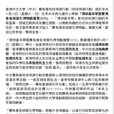
香港中文大學（中大）賽馬會地球保源行動（地球保源行動）將於本月
11至12日（星期六、日）在深水埗西九龍中心舉辦
「環保嘉年華暨賽馬
會氣候變化博物館展覽
2015
」
。「環保嘉年華」是地球保源行動的年
度盛事，透過互動資訊及攤位遊戲，以輕鬆有趣的方式向公眾傳遞環保
信息。是次嘉年華更首次加入「賽馬會氣候變化博物館」展覽元素，歡
迎公眾參加，費用全免。
「環保嘉年華暨賽馬會氣候變化博物館展覽2015」開幕儀式將於4月11
日（星期六）舉行，由香港特別行政區政府運輸及房屋局局長
張炳良教
授
、香港賽馬會慈善及社區事務執行總監
張亮先生
、中大校長
沈祖堯教
授
、香港特別行政區政府環境保護署助理署長（自然保育及基建規劃）
區偉光先生
、香港地球之友社區及企業伙伴總監
劉祉鋒先生
，以及路德
會協同中學校長
梁逸恆先生
主禮。張炳良教授、區偉光先生和劉祉鋒先
生將就是次嘉年華的主題「低碳•藍天」，與市民分享及交流意見。
中大賽馬會地球保源行動亦邀請熱心環保的非政府機構和學校參與本年
度嘉年華活動，一起宣揚低碳生活。香港有機資源中心將介紹有機耕
種、「綠色社群
──
賽馬會減碳伙伴計劃」成員之一五育中學將展示於
「創新能源項目設計比賽2013–2014」中榮獲冠軍的作品「未來之
樹」、順德聯誼總會李兆基中學的合唱團表演由老師原創的環保歌曲。
此外，中大學生將介紹他們在大學推動廚餘回收的經驗，並現場示範製
作環保酵素。
「賽馬會氣候變化博物館」將展示多項展品，以提升社區對氣候變化的