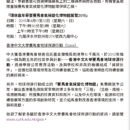
關注。參觀者還可透過掃描展板上的二維碼參與問答遊戲，有機會赢取
限量版賽馬會氣候變化博物館環保袋乙個。
「環保嘉年華暨賽馬會氣候變化博物館展覽
2015
」
日期： 2015年4月11至12日（星期六、日）
時間： 下午1時30分至5時（星期六）
上午11時至下午5時（星期日）
地點： 九龍深水埗欽州街37K號西九龍中心
香港中文大學賽馬會地球保源行動（
Gaia
）
中大獲香港賽馬會慈善信託基金慷慨捐助港幣七千萬元，於2012年推
出一個為期五年的社區參與計劃──
香港中文大學賽馬會地球保源行
動
，透過舉辦公眾教育活動，及與學校和非政府機構結成「減碳伙
伴」，促進社區環境保育及可持續發展工作，協助香港締造可持續發展
的美好將來。
另外，地球保源行動成立的
「賽馬會氣候變化博物館」
免費開放予公
眾，展出香港著名探險家李樂詩博士多年來在「三極」（北極、南極、
珠穆朗瑪峰）所搜集的珍貴資料和照片，以及中大在環境、能源和可持
續發展等方面的多項創新研究，並介紹馬會對改善香港環境的支持、參
與和貢獻。
如欲了解更多關於香港中文大學賽馬會地球保源行動的資訊，請瀏覽
www.cuhk.edu.hk/gaia
。