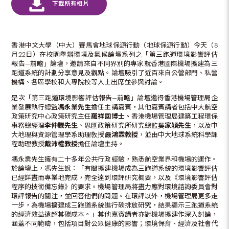
香港中文大學（中大）賽馬會地球保源行動（地球保源行動）今天（8
月22日）在校園舉辦環境及氣候論壇系列之「第三跑道環境影響評估
報告—前瞻」論壇，邀請來自不同界別的專家就香港國際機場擴建為三
跑道系統的計劃分享意見及觀點。論壇吸引了近百來自公營部門、私營
機構、各區學校和大專院校等人士出席並參與討論。
是次「第三跑道環境影響評估報告—前瞻」論壇邀得香港機場管理局企
業發展執行總監
馮永業先生
擔任主講嘉賓，其他嘉賓講者包括中大航空
政策研究中心政策研究主任
羅祥國博士、
香港機場管理局建築工程環保
事務總經理
李仲騰先生
、思匯政策研究所研究總監
吳家穎先生
，以及中
大地理與資源管理學系助理敎授
嚴鴻霖教授
，並由中大地球系統科學課
程助理教授
戴沛權教授
擔任論壇主持。
馮永業先生擁有二十多年公共行政經驗，熟悉航空業界和機場的運作。
於論壇上，馮先生說：「有關擴建機場成為三跑道系統的環境影響評估
已經詳盡而專業地完成，完全達到環評研究概要，以及《環境影響評估
程序的技術備忘錄》的要求。機場管理局將盡力應對環境諮詢委員會對
環評報告的關注，並回答他們的問題。在環評以外，機場管理局更多走
一步，為機場擴建成三跑道系統進行碳排放研究，結果顯示三跑道系統
的經濟效益遠超其碳成本。」其他嘉賓講者亦對機場擴建作深入討論，
涵蓋不同範疇，包括項目對公眾健康的影響；環境保育、經濟及社會代