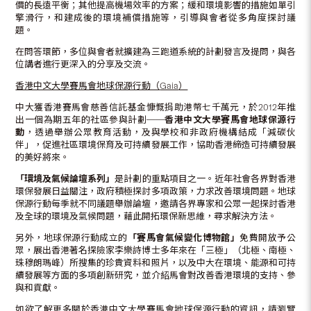
價的長遠平衡；其他提高機場效率的方案；緩和環境影響的措施如單引
擎滑行，和建成後的環境補償措施等，引導與會者從多角度探討議
題。
在問答環節，多位與會者就擴建為三跑道系統的計劃發言及提問，與各
位講者進行更深入的分享及交流。
香港中文大學賽馬會地球保源行動（
Gaia
）
中大獲香港賽馬會慈善信託基金慷慨捐助港幣七千萬元，於2012年推
出一個為期五年的社區參與計劃──
香港中文大學賽馬會地球保源行
動
，透過舉辦公眾教育活動，及與學校和非政府機構結成「減碳伙
伴」，促進社區環境保育及可持續發展工作，協助香港締造可持續發展
的美好將來。
「環境及氣候論壇系列」
是計劃的重點項目之一。近年社會各界對香港
環保發展日益關注，政府積極探討多項政策，力求改善環境問題。地球
保源行動每季就不同議題舉辦論壇，邀請各界專家和公眾一起探討香港
及全球的環境及氣候問題，藉此開拓環保新思維，尋求解決方法。
另外，地球保源行動成立的
「賽馬會氣候變化博物館」
免費開放予公
眾，展出香港著名探險家李樂詩博士多年來在「三極」（北極、南極、
珠穆朗瑪峰）所搜集的珍貴資料和照片，以及中大在環境、能源和可持
續發展等方面的多項創新研究，並介紹馬會對改善香港環境的支持、參
與和貢獻。
如欲了解更多關於香港中文大學賽馬會地球保源行動的資訊，請瀏覽