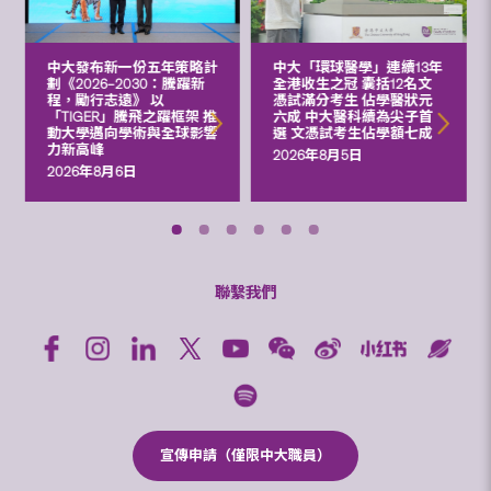
中大發布新一份五年策略計
中大「環球醫學」連續13年
劃《2026‒2030：騰躍新
全港收生之冠 囊括12名文
程，勵行志遠》 以
憑試滿分考生 佔學醫狀元
「TIGER」騰飛之躍框架 推
六成 中大醫科續為尖子首
動大學邁向學術與全球影響
選 文憑試考生佔學額七成
力新高峰
2026年8月5日
2026年8月6日
聯繫我們
宣傳申請（僅限中大職員）