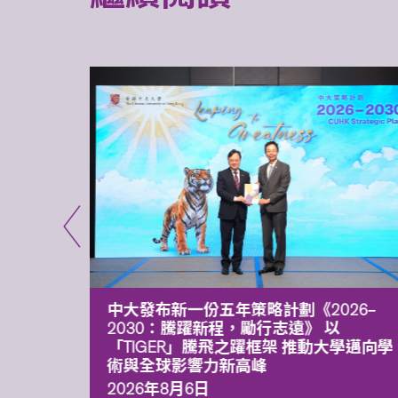
能力 有
中大發布新一份五年策略計劃《2026‒
污染
2030：騰躍新程，勵行志遠》 以
「TIGER」騰飛之躍框架 推動大學邁向學
術與全球影響力新高峰
2026年8月6日