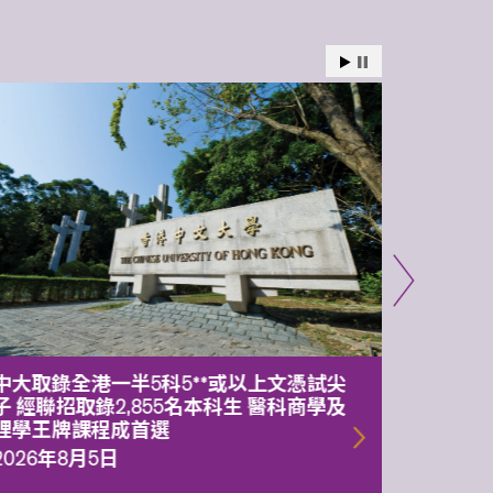
中大取錄全港一半5科5**或以上文憑試尖
中大委
子 經聯招取錄2,855名本科生 醫科商學及
理副校
理學王牌課程成首選
2026年
2026年8月5日