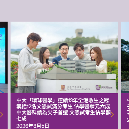
中大「環球醫學」連續13年全港收生之冠
囊括12名文憑試滿分考生 佔學醫狀元六成
中大醫科續為尖子首選 文憑試考生佔學額
七成
2026年8月5日