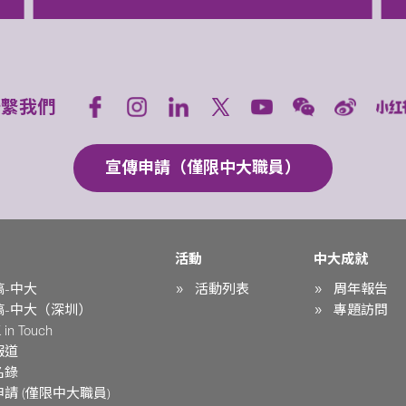
聯繫我們
宣傳申請（僅限中大職員）
活動
中大成就
稿-中大
活動列表
周年報告
稿-中大（深圳）
專題訪問
in Touch
報道
名錄
請 (僅限中大職員)