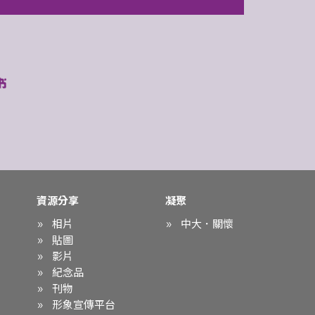
資源分享
凝聚
相片
中大．關懷
貼圖
影片
紀念品
刊物
形象宣傳平台