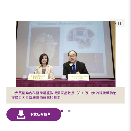
中大莫慶堯內科醫學講座教授黃家星教授（右）及中大內科及藥物治
療學系名譽臨床導師蘇藹欣醫生