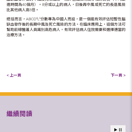
進時間為40個月）。8分或以上的病人，日後再中風或死亡的長遠風險
比其他病人高5倍。
總括而言，ABCD²L²分數專為中國人而設，是一個能有效評估短暫性腦
缺血發作後的長期中風及死亡風險的方法。在臨床應用上，這個方法可
幫助前線醫護人員識別高危病人，有效評估病人住院需要和選擇適當的
治療方法。
< 上一頁
下一頁 >
繼續閱讀