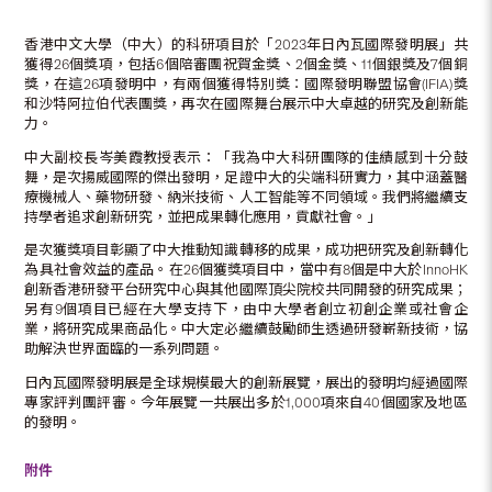
香港中文大學（中大）的科研項目於「2023年日內瓦國際發明展」共
獲得26個獎項，包括6個陪審團祝賀金獎、2個金獎、11個銀獎及7個銅
獎，在這26項發明中，有兩個獲得特別獎︰國際發明聯盟協會(IFIA)獎
和沙特阿拉伯代表團獎，再次在國際舞台展示中大卓越的研究及創新能
力。
中大副校長岑美霞教授表示：「我為中大科研團隊的佳績感到十分鼓
舞，是次揚威國際的傑出發明，足證中大的尖端科研實力，其中涵蓋醫
療機械人、藥物研發、納米技術、人工智能等不同領域。我們將繼續支
持學者追求創新研究，並把成果轉化應用，貢獻社會。」
是次獲獎項目彰顯了中大推動知識轉移的成果，成功把研究及創新轉化
為具社會效益的產品。在26個獲獎項目中，當中有8個是中大於InnoHK
創新香港研發平台研究中心與其他國際頂尖院校共同開發的研究成果；
另有9個項目已經在大學支持下，由中大學者創立初創企業或社會企
業，將研究成果商品化。中大定必繼續鼓勵師生透過研發嶄新技術，協
助解決世界面臨的一系列問題。
日內瓦國際發明展是全球規模最大的創新展覽，展出的發明均經過國際
專家評判團評審。今年展覽一共展出多於1,000項來自40個國家及地區
的發明。
附件