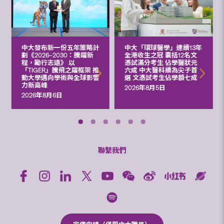
中大發布新一份五年策略計
中大「環球醫學」連續13年
劃《2026‒2030：騰躍新
全港收生之冠 囊括12名文
程，勵行志遠》 以
憑試滿分考生 佔學醫狀元
「TIGER」騰飛之躍框架 推
六成 中大醫科續為尖子首
動大學邁向學術與全球影響
選 文憑試考生佔學額七成
力新高峰
2026年8月5日
2026年8月6日
聯繫我們