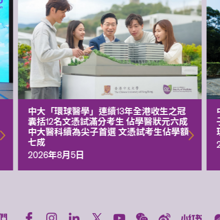
中大「環球醫學」連續13年全港收生之冠
囊括12名文憑試滿分考生 佔學醫狀元六成
中大醫科續為尖子首選 文憑試考生佔學額
七成
2026年8月5日
們