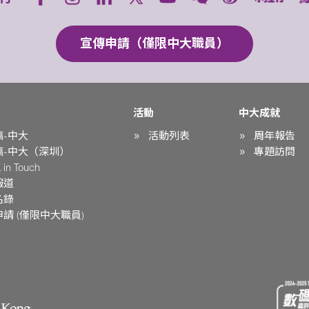
宣傳申請（僅限中大職員）
活動
中大成就
稿-中大
活動列表
周年報告
稿-中大（深圳）
專題訪問
in Touch
報道
名錄
請 (僅限中大職員)