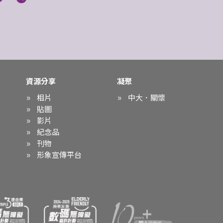
資源分享
凝聚
相片
中大．關懷
貼圖
影片
紀念品
刊物
形象宣傳平台