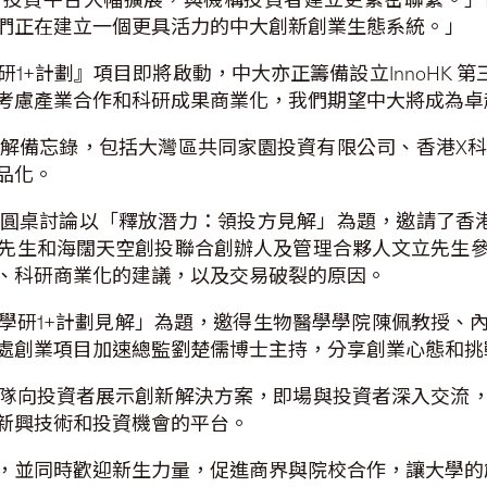
們正在建立一個更具活力的中大創新創業生態系統。」
+計劃』項目即將啟動，中大亦正籌備設立InnoHK 第三個
考慮產業合作和科研成果商業化，我們期望中大將成為卓
解備忘錄，包括大灣區共同家園投資有限公司、香港X
品化。
圓桌討論以「釋放潛力：領投方見解」為題，邀請了香
先生和海闊天空創投聯合創辦人及管理合夥人文立先生
、科研商業化的建議，以及交易破裂的原因。
學研1+計劃見解」為題，邀得生物醫學學院陳佩教授、
處創業項目加速總監劉楚儒博士主持，分享創業心態和挑
隊向投資者展示創新解決方案，即場與投資者深入交流
新興技術和投資機會的平台。
，並同時歡迎新生力量，促進商界與院校合作，讓大學的