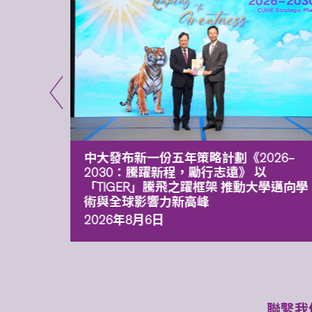
能力 有
中大發布新一份五年策略計劃《2026‒
污染
2030：騰躍新程，勵行志遠》 以
「TIGER」騰飛之躍框架 推動大學邁向學
術與全球影響力新高峰
2026年8月6日
聯繫我