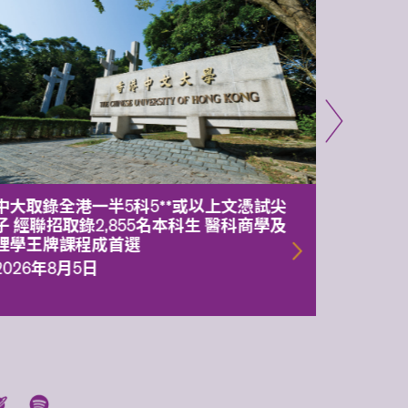
中大取錄全港一半5科5**或以上文憑試尖
中大委
子 經聯招取錄2,855名本科生 醫科商學及
理副校
理學王牌課程成首選
2026年
2026年8月5日