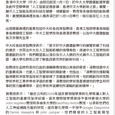
香港中文大學（中大）由即日起至11月17日，於中大大學圖書館進學園
及創作空間舉辦「人工智能促進發展：香港中文大學創新之旅」展覽，
展示人工智能及資訊科技在健康、視覺藝術、教育等多個領域的創新應
用。展覽開幕典禮及無人機表演已於10月14日舉行，吸引逾百位人士出
席。
出席開幕典禮的嘉賓包括中大校長段崇智教授、香港工程師學會高級副
會長周健德工程師、中大工程學院院長曾漢奇教授，以及中大圖書館館
長文奈爾先生等。
中大校長段崇智教授表示：「是次於中大圖書館舉行的展覽彰顯了科技
的進步，亦突出中大在人工智能範疇的領導角色。透過中大工程學院和
圖書館的合作，我們期望能以淺白及引人入勝的方式展示人工智能的演
變，讓大學社群和公眾了解能改變世界的創新科技。」
段教授在此時特意向已故的湯曉鷗教授致以崇高的敬意。湯教授是中大
的重要成員，也是人工智慧領域的開創者。他指出：「湯教授在推動電
腦視覺和深度學習技術方面發揮了至關重要的作用，他的開創性研究對
學術界和工業界帶來深遠的影響。湯教授的學術遺產通過他的學生和同
事的努力繼續傳承，並在學術界延續他所灌輸的創新精神。」
曾教授表示：「最近公布的2024年諾貝爾物理學獎和化學獎讓人對人
工智能的重要性加深認識。諾貝爾物理學獎頒授予普林斯頓大學的
John Hopfield教授和多倫多大學的Geoffrey Hinton教授，以表彰他們在
人工神經網路方面的研究。諾貝爾化學獎一半授予Google Deepmind
的Demis Hassabis 和John Jumper，他們開發的人工智能模型