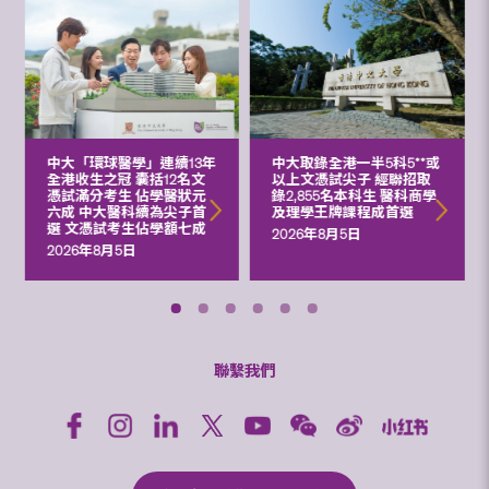
中大「環球醫學」連續13年
中大取錄全港一半5科5**或
全港收生之冠 囊括12名文
以上文憑試尖子 經聯招取
憑試滿分考生 佔學醫狀元
錄2,855名本科生 醫科商學
六成 中大醫科續為尖子首
及理學王牌課程成首選
選 文憑試考生佔學額七成
2026年8月5日
2026年8月5日
聯繫我們