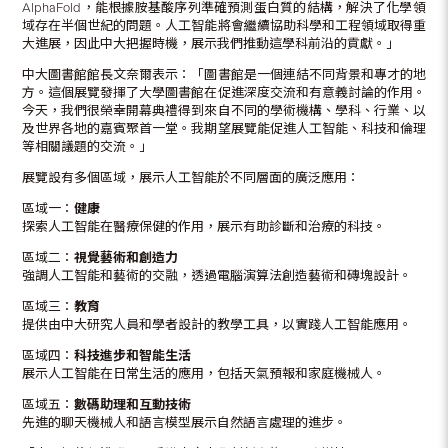
AlphaFold，能根據胺基酸序列準確預測蛋白質的結構，解決了化學領
域存在半個世紀的問題。人工智能將會繼續協助科學和工程領域取得重
大進展，因此中大把握時機，展示我們推動這學科前沿的貢獻。」
中大圖書館館長文奈爾表示：「圖書館是一個連結不同背景和專才的地
方。這個展覽發揮了大學圖書館在促進深度交流和有意義討論的作用。
今天，我們很榮幸開幕典禮得到來自不同的學術機構、學科、行業、以
及世界各地的嘉賓聚首一堂。我期望展覽能促進人工智能、科技和倫理
等相關議題的交流。」
展覽設有多個區域，展示人工智能於不同層面的廣泛應用：
區域一：
健康
探索人工智能在醫療保健的作用，展示有助診斷和治療的科技。
區域二：
視覺藝術和創造力
強調人工智能和藝術的交融，透過電腦演算法創造藝術和磚塊設計。
區域三：
教育
提供由中大研究人員和學者設計的教學工具，以實踐人工智能應用。
區域四：
科技進步和智能生活
展示人工智能在日常生活的應用，包括天氣預報和家庭機械人。
區域五：
數碼助理和互動技術
先進的聊天機械人和語言模型展示自然語言處理的進步。