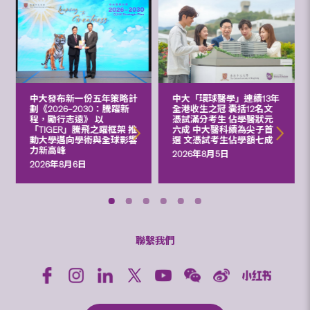
中大發布新一份五年策略計
中大「環球醫學」連續13年
劃《2026‒2030：騰躍新
全港收生之冠 囊括12名文
程，勵行志遠》 以
憑試滿分考生 佔學醫狀元
「TIGER」騰飛之躍框架 推
六成 中大醫科續為尖子首
動大學邁向學術與全球影響
選 文憑試考生佔學額七成
力新高峰
2026年8月5日
2026年8月6日
聯繫我們