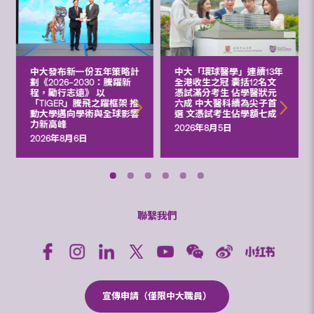
中大發布新一份五年策略計
中大「環球醫學」連續13年
劃《2026‒2030：騰躍新
全港收生之冠 囊括12名文
程，勵行志遠》 以
憑試滿分考生 佔學醫狀元
「TIGER」騰飛之躍框架 推
六成 中大醫科續為尖子首
動大學邁向學術與全球影響
選 文憑試考生佔學額七成
力新高峰
2026年8月5日
2026年8月6日
聯繫我們
宣傳申請（僅限中大職員）