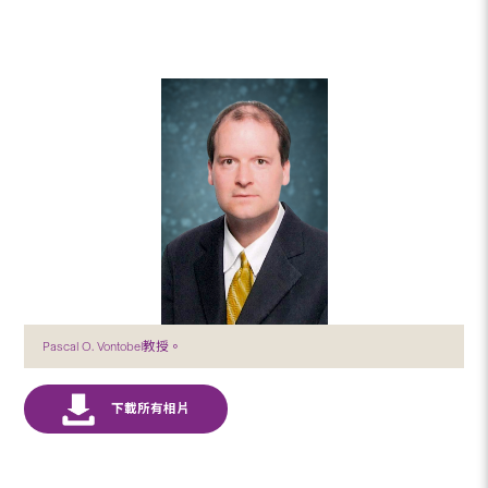
Pascal O. Vontobel教授。