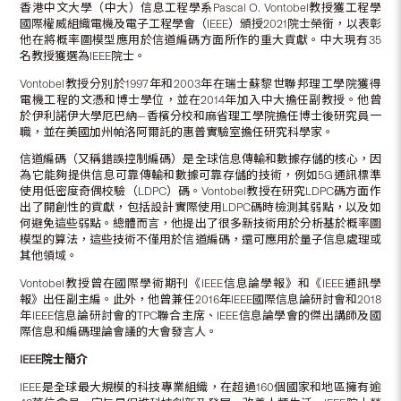
香港中文大學（中大）信息工程學系Pascal O. Vontobel教授獲工程學
國際權威組織電機及電子工程學會（IEEE）頒授2021院士榮銜，以表彰
他在將概率圖模型應用於信道編碼方面所作的重大貢獻。中大現有35
名教授獲選為IEEE院士。
Vontobel教授分別於1997年和2003年在瑞士蘇黎世聯邦理工學院獲得
電機工程的文憑和博士學位，並在2014年加入中大擔任副教授。他曾
於伊利諾伊大學厄巴納—香檳分校和麻省理工學院擔任博士後研究員一
職，並在美國加州帕洛阿爾託的惠普實驗室擔任研究科學家。
信道編碼（又稱錯誤控制編碼）是全球信息傳輸和數據存儲的核心，因
為它能夠提供信息可靠傳輸和數據可靠存儲的技術，例如5G通訊標準
使用低密度奇偶校驗（LDPC）碼。Vontobel教授在研究LDPC碼方面作
出了開創性的貢獻，包括設計實際使用LDPC碼時檢測其弱點，以及如
何避免這些弱點。總體而言，他提出了很多新技術用於分析基於概率圖
模型的算法，這些技術不僅用於信道編碼，還可應用於量子信息處理或
其他領域。
Vontobel教授曾在國際學術期刊《IEEE信息論學報》和《IEEE通訊學
報》出任副主編。此外，他曾兼任2016年IEEE國際信息論研討會和2018
年IEEE信息論研討會的TPC聯合主席、IEEE信息論學會的傑出講師及國
際信息和編碼理論會議的大會發言人。
IEEE
院士簡介
IEEE是全球最大規模的科技專業組織，在超過160個國家和地區擁有逾