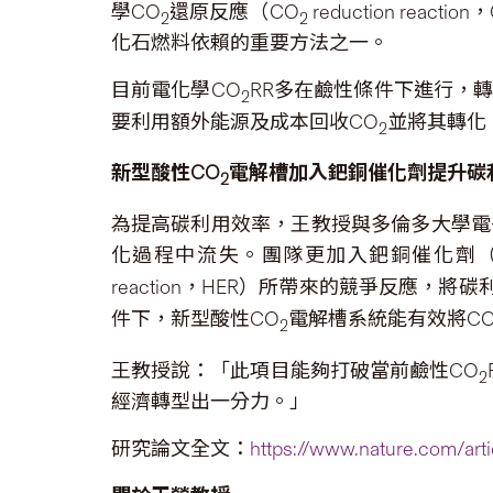
學CO
還原反應（CO
reduction reaction
2
2
化石燃料依賴的重要方法之一。
目前電化學CO
RR多在鹼性條件下進行，轉
2
要利用額外能源及成本回收CO
並將其轉化
2
新型酸性
CO
電解槽加入鈀銅催化劑提升碳
2
為提高碳利用效率，王教授與多倫多大學電
化過程中流失。團隊更加入鈀銅催化劑（Palladium
reaction，HER）所帶來的競爭反應，將
件下，新型酸性CO
電解槽系統能有效將C
2
王教授說：「此項目能夠打破當前鹼性CO
2
經濟轉型出一分力。」
研究論文全文：
https://www.nature.com/art