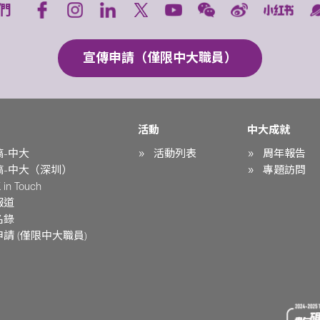
們
宣傳申請（僅限中大職員）
活動
中大成就
稿-中大
活動列表
周年報告
稿-中大（深圳）
專題訪問
in Touch
報道
名錄
請 (僅限中大職員)