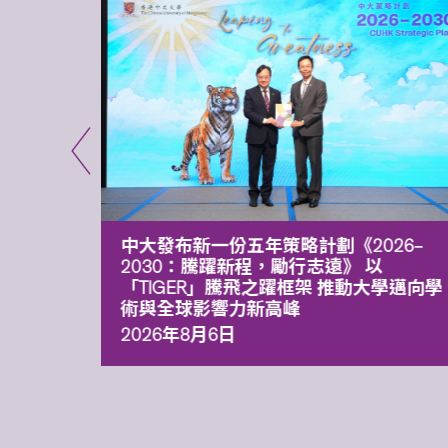
能力 有
中大發布新一份五年策略計劃《2026‒
污染
2030：騰躍新程，勵行志遠》 以
「TIGER」騰飛之躍框架 推動大學邁向學
術與全球影響力新高峰
2026年8月6日