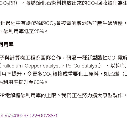
，CO
RR），將燃燒化石燃料排放出來的CO
回收轉化為
2
2
化過程中有逾85%的CO
會被電解液消耗並產生碳酸鹽，
2
，碳利用率低至25%。
利
用率
子與計算機工程系團隊合作，研發一種新型酸性CO
電
2
-Copper catalyst，Pd-Cu catalyst），以抑制
碳利用率提升，令更多CO
轉換成重要化工原料，如乙烯（Ethy
2
O
利用率提升至60%。
2
RR電解槽碳利用率的上限。我們正在努力擴大原型製作
icles/s41929-022-00788-1