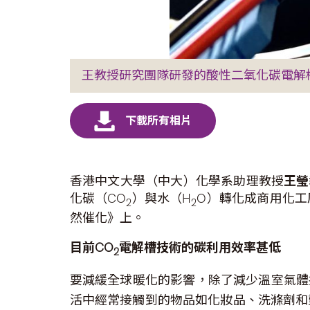
王教授研究團隊研發的酸性二氧化碳電解
香港中文大學（中大）化學系助理教授
王瑩
化碳（CO
）與水（H
O）轉化成商用化工
2
2
然催化》上。
目前
CO
電解槽技術的碳利用效率甚低
2
要減緩全球暖化的影響，除了減少溫室氣體
活中經常接觸到的物品如化妝品、洗滌劑和