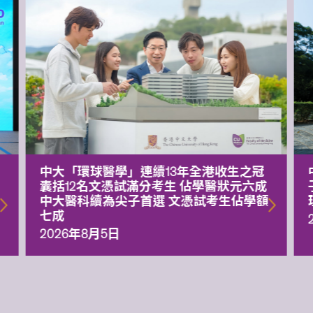
中大「環球醫學」連續13年全港收生之冠
囊括12名文憑試滿分考生 佔學醫狀元六成
中大醫科續為尖子首選 文憑試考生佔學額
七成
2026年8月5日