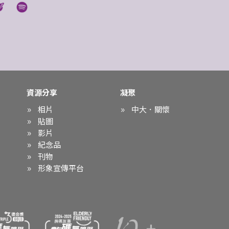
資源分享
凝聚
相片
中大．關懷
貼圖
影片
紀念品
刊物
形象宣傳平台