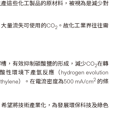
生產這些化工製品的原材料，被視為是減少對
大量流失可使用的CO
。故化工業界往往需
2
解槽，有效抑制碳酸鹽的形成，減少CO
在轉
2
酸性環境下產氫反應（hydrogen evolution
2
lene）。在電流密度為500 mA/cm
的條
，希望將技術產業化，為發展環保科技及綠色