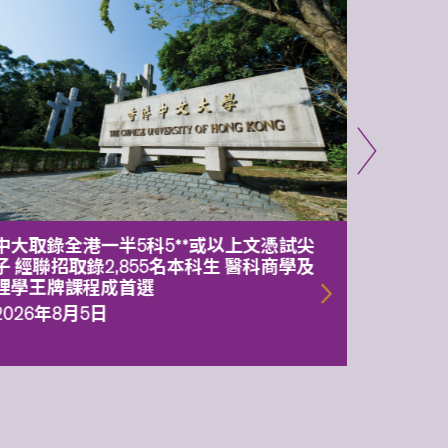
中大取錄全港一半5科5**或以上文憑試尖
中大委
子 經聯招取錄2,855名本科生 醫科商學及
理副校
理學王牌課程成首選
2026年
2026年8月5日