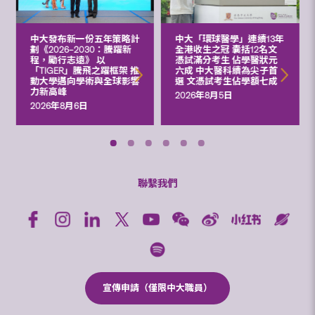
中大發布新一份五年策略計
中大「環球醫學」連續13年
劃《2026‒2030：騰躍新
全港收生之冠 囊括12名文
程，勵行志遠》 以
憑試滿分考生 佔學醫狀元
「TIGER」騰飛之躍框架 推
六成 中大醫科續為尖子首
動大學邁向學術與全球影響
選 文憑試考生佔學額七成
力新高峰
2026年8月5日
2026年8月6日
聯繫我們
宣傳申請（僅限中大職員）