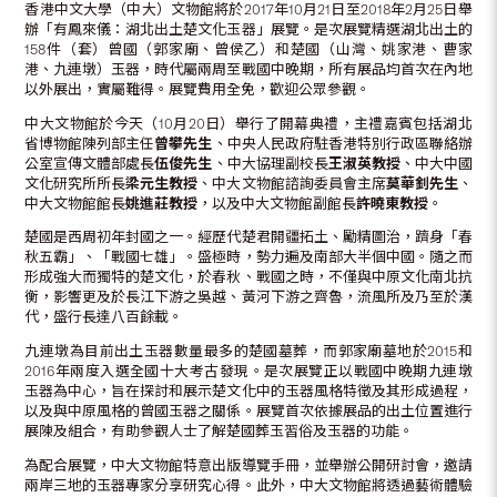
香港中文大學（中大）文物館將於2017年10月21日至2018年2月25日舉
辦「有鳳來儀：湖北出土楚文化玉器」展覽。是次展覽精選湖北出土的
158件（套）曾國（郭家廟、曾侯乙）和楚國（山灣、姚家港、曹家
港、九連墩）玉器，時代屬兩周至戰國中晚期，所有展品均首次在內地
以外展出，實屬難得。展覽費用全免，歡迎公眾參觀。
中大文物館於今天（10月20日）舉行了開幕典禮，主禮嘉賓包括湖北
省博物館陳列部主任
曾攀先生
、中央人民政府駐香港特別行政區聯絡辦
公室宣傳文體部處長
伍俊先生
、中大協理副校長
王淑英教授
、中大中國
文化研究所所長
梁元生教授
、中大文物館諮詢委員會主席
莫華釗先生
、
中大文物館館長
姚進莊教授
，以及中大文物館副館長
許曉東教授
。
楚國是西周初年封國之一。經歷代楚君開疆拓土、勵精圖治，躋身「春
秋五霸」、「戰國七雄」。盛極時，勢力遍及南部大半個中國。隨之而
形成強大而獨特的楚文化，於春秋、戰國之時，不僅與中原文化南北抗
衡，影響更及於長江下游之吳越、黃河下游之齊魯，流風所及乃至於漢
代，盛行長達八百餘載。
九連墩為目前出土玉器數量最多的楚國墓葬，而郭家廟墓地於2015和
2016年兩度入選全國十大考古發現。是次展覽正以戰國中晚期九連墩
玉器為中心，旨在探討和展示楚文化中的玉器風格特徵及其形成過程，
以及與中原風格的曾國玉器之關係。展覽首次依據展品的出土位置進行
展陳及組合，有助參觀人士了解楚國葬玉習俗及玉器的功能。
為配合展覽，中大文物館特意出版導覽手冊，並舉辦公開研討會，邀請
兩岸三地的玉器專家分享研究心得。此外，中大文物館將透過藝術體驗