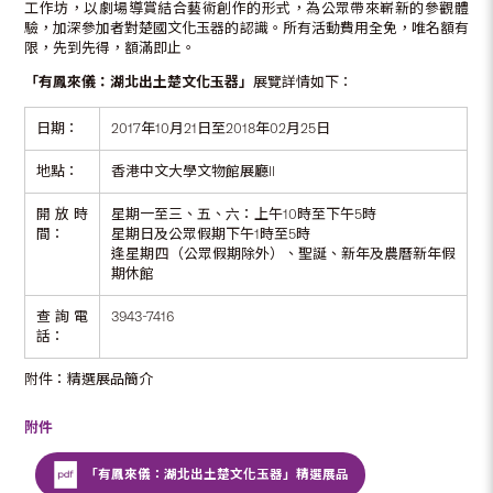
工作坊，以劇場導賞結合藝術創作的形式，為公眾帶來嶄新的參觀體
驗，加深參加者對楚國文化玉器的認識。所有活動費用全免，唯名額有
限，先到先得，額滿即止。
「
有鳳來儀：湖北出土楚文化玉器
」
展覽詳情如下：
日期：
2017年10月21日至2018年02月25日
地點：
香港中文大學文物館展廳II
開放時
星期一至三、五、六：上午10時至下午5時
間：
星期日及公眾假期下午1時至5時
逢星期四（公眾假期除外）、聖誕、新年及農曆新年假
期休館
查詢電
3943-7416
話：
附件：精選展品簡介
附件
「有鳳來儀：湖北出土楚文化玉器」精選展品