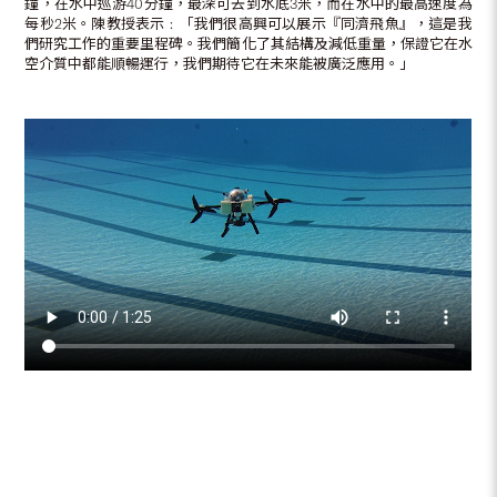
鐘，在水中巡游40分鐘，最深可去到水底3米，而在水中的最高速度為
每秒2米。陳教授表示﹕「我們很高興可以展示『同濟飛魚』，這是我
們研究工作的重要里程碑。我們簡化了其結構及減低重量，保證它在水
空介質中都能順暢運行，我們期待它在未來能被廣泛應用。」