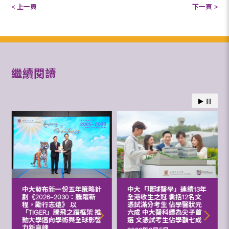
< 上一頁
下一頁 >
繼續閱讀
中大發布新一份五年策略計
中大「環球醫學」連續13年
劃《2026‒2030：騰躍新
全港收生之冠 囊括12名文
程，勵行志遠》 以
憑試滿分考生 佔學醫狀元
「TIGER」騰飛之躍框架 推
六成 中大醫科續為尖子首
動大學邁向學術與全球影響
選 文憑試考生佔學額七成
力新高峰