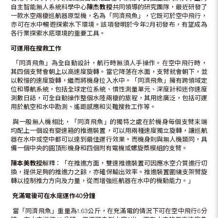
自主智能無人系統科學中心
陳杰教授
共同領導的研究團隊，最近研發了
一款水空兩棲巡航器原型機，名為「同濟飛魚」，它既可於空中飛行，
亦可在水中暢遊探索水下環境。該項發明於今年2月初發布，有望成為
各行業探索水底環境的重要工具。
可運用在搜救工作
「同濟飛魚」為全自動設計，航行時無須人手操作。在空中飛行時，
其四個支臂會朝上以高速度旋轉。當它降落在水面，支臂就會朝下，並
以較慢的速度旋轉，繼而將機身拉入水中。「同濟飛魚」擁有跨領域定
位和導航系統，包括全球定位系統、慣性測量單元、深度計和迷你速度
測數日誌，可全自動操作整個水陸兩棲的旅程，其用途廣泛，包括可運
用於航空和水中勘測、遙距感應和災難搜救工作等。
與一般無人機相比，「同濟飛魚」的獨特之處在於機身每個支臂末端
均配上一個設有變速箱的推進裝置，可以用兩種速度獨立旋轉，讓巡航
器在水中或空中都可以達到最佳運行效果。而機身則與無人機類同，具
備一個中央的圓頂形機身和四個附有電機或螺旋槳模組的支臂。
陳本美教授
解釋：「在推進方面，雙速推進裝置可因應水空介質進行切
換，提供足夠的推進力之餘，亦確保輸出效率。推進裝置圍繞支架臂旋
轉以控制推力方向及力量，從而增強巡航器在水中的機動能力。」
充滿電後可在水底運作
40分鐘
當「同濟飛魚」重量為1.63公斤，在充滿電的情況下可在空中飛行6分