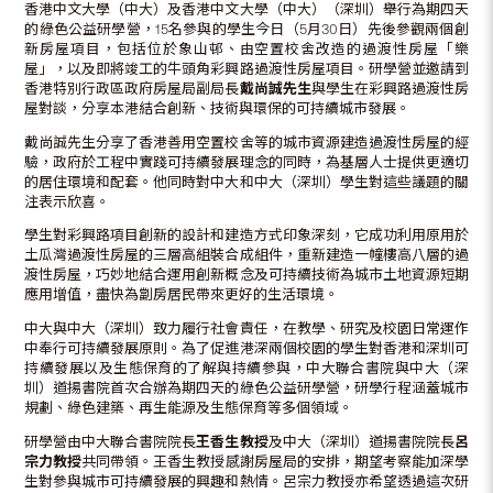
香港中文大學（中大）及香港中文大學（中大）（深圳）舉行為期四天
的綠色公益研學營，15名參與的學生今日（5月30日）先後參觀兩個創
新房屋項目，包括位於象山邨、由空置校舍改造的過渡性房屋「樂
屋」，以及即將竣工的牛頭角彩興路過渡性房屋項目。研學營並邀請到
香港特別行政區政府房屋局副局長
戴尚誠先生
與學生在彩興路過渡性房
屋對談，分享本港結合創新、技術與環保的可持續城市發展。
戴尚誠先生分享了香港善用空置校舍等的城市資源建造過渡性房屋的經
驗，政府於工程中實踐可持續發展理念的同時，為基層人士提供更適切
的居住環境和配套。他同時對中大和中大（深圳）學生對這些議題的關
注表示欣喜。
學生對彩興路項目創新的設計和建造方式印象深刻，它成功利用原用於
土瓜灣過渡性房屋的三層高組裝合成組件，重新建造一幢樓高八層的過
渡性房屋，巧妙地結合運用創新概念及可持續技術為城市土地資源短期
應用增值，盡快為劏房居民帶來更好的生活環境。
中大與中大（深圳）致力履行社會責任，在教學、研究及校園日常運作
中奉行可持續發展原則。為了促進港深兩個校園的學生對香港和深圳可
持續發展以及生態保育的了解與持續參與，中大聯合書院與中大（深
圳）道揚書院首次合辦為期四天的綠色公益研學營，研學行程涵蓋城市
規劃、綠色建築、再生能源及生態保育等多個領域。
研學營由中大聯合書院院長
王香生教授
及中大（深圳）道揚書院院長
呂
宗力教授
共同帶領。王香生教授感謝房屋局的安排，期望考察能加深學
生對參與城市可持續發展的興趣和熱情。呂宗力教授亦希望透過這次研