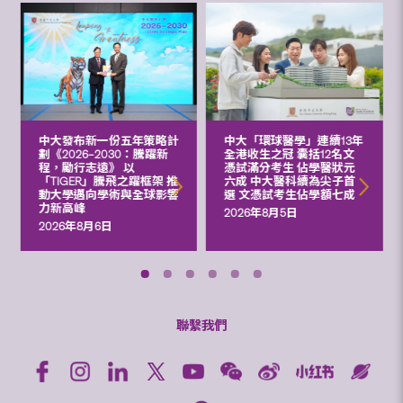
中大發布新一份五年策略計
中大「環球醫學」連續13年
劃《2026‒2030：騰躍新
全港收生之冠 囊括12名文
程，勵行志遠》 以
憑試滿分考生 佔學醫狀元
「TIGER」騰飛之躍框架 推
六成 中大醫科續為尖子首
動大學邁向學術與全球影響
選 文憑試考生佔學額七成
力新高峰
2026年8月5日
2026年8月6日
聯繫我們