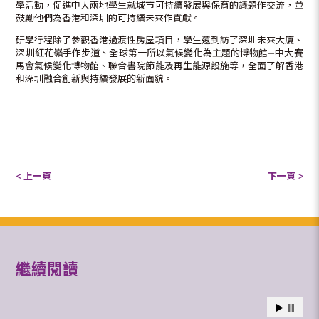
學活動，促進中大兩地學生就城市可持續發展與保育的議題作交流，並
鼓勵他們為香港和深圳的可持續未來作貢獻。
研學行程除了參觀香港過渡性房屋項目，學生還到訪了深圳未來大廈、
深圳紅花嶺手作步道、全球第一所以氣候變化為主題的博物館—中大賽
馬會氣候變化博物館、聯合書院節能及再生能源設施等，全面了解香港
和深圳融合創新與持續發展的新面貌。
< 上一頁
下一頁 >
繼續閱讀