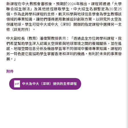
新課程在中大教務會審核後，預期於2024年推出。課程將通過「大學
聯合招生辦法」及其他途徑錄取學生，中大招生名額暫定為20至25
個。作為此跨學科課程的主修，航天科學與地球信息學會為學生教導該
領域的專業知識，讓他們懂得運用數據設計創新方案，以研究外太空及
保護地球。學生可從中大或中大（深圳）開辦的指定課程中選擇另一主
修（詳見附件）。
中大副校長（教育）潘偉賢教授表示：「透過此全方位跨學科課程，我
們希望幫助學生深入認識太空探索與地球環境之間的複雜關係，並在遙
感、地理空間信息分析及機器學習等不同領域中獲得專業知識。課程的
另一特色是它能協助學生掌握香港和深圳的機遇，有利於未來的事業發
展。」
附件
中大及中大（深圳）提供的主修課程