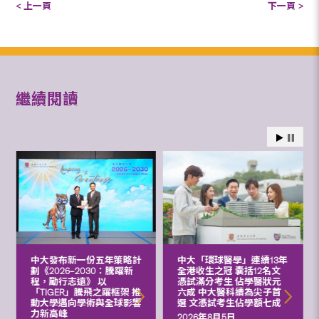
< 上一頁
下一頁 >
繼續閱讀
中大發布新一份五年策略計
中大「環球醫學」連續13年
劃《2026‒2030：騰躍新
全港收生之冠 囊括12名文
程，勵行志遠》 以
憑試滿分考生 佔學醫狀元
「TIGER」騰飛之躍框架 推
六成 中大醫科續為尖子首
動大學邁向學術與全球影響
選 文憑試考生佔學額七成
力新高峰
2026年8月5日