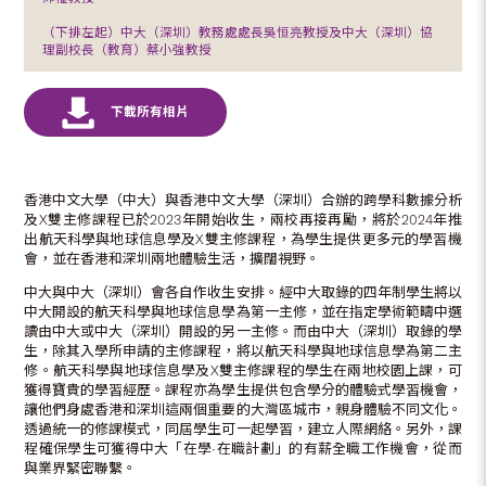
（下排左起）中大（深圳）教務處處長吳恒亮教授及中大（深圳）協
理副校長（教育）蔡小強教授
香港中文大學（中大）與香港中文大學（深圳）合辦的跨學科數據分析
及X雙主修課程已於2023年開始收生，兩校再接再勵，將於2024年推
出航天科學與地球信息學及X雙主修課程，為學生提供更多元的學習機
會，並在香港和深圳兩地體驗生活，擴闊視野。
中大與中大（深圳）會各自作收生安排。經中大取錄的四年制學生將以
中大開設的航天科學與地球信息學為第一主修，並在指定學術範疇中選
讀由中大或中大（深圳）開設的另一主修。而由中大（深圳）取錄的學
生，除其入學所申請的主修課程，將以航天科學與地球信息學為第二主
修。航天科學與地球信息學及X雙主修課程的學生在兩地校園上課，可
獲得寶貴的學習經歷。課程亦為學生提供包含學分的體驗式學習機會，
讓他們身處香港和深圳這兩個重要的大灣區城市，親身體驗不同文化。
透過統一的修課模式，同屆學生可一起學習，建立人際網絡。另外，課
程確保學生可獲得中大「在學•在職計劃」的有薪全職工作機會，從而
與業界緊密聯繫。