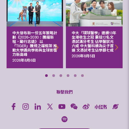
中大發布新一份五年策略計
中大「環球醫學」連續13年
劃《2026‒2030：騰躍新
全港收生之冠 囊括12名文
程，勵行志遠》 以
憑試滿分考生 佔學醫狀元
「TIGER」騰飛之躍框架 推
六成 中大醫科續為尖子首
動大學邁向學術與全球影響
選 文憑試考生佔學額七成
力新高峰
2026年8月5日
2026年8月6日
聯繫我們