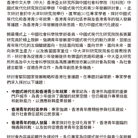
香港中文大學（中大）香港亞太研究所與中國社會科學院（社科院）中
國式現代化研究院日前舉辦「中國式現代化和青少年發展研討會」。此
次研討會於中大深圳研究院舉行，匯聚逾20位專家學者，探討中國式
現代化和香港青少年就業、香港青年的社區參與及香港青年的個人發展
等議題，為香港青少年發展提供新思路，助力中國式現代化建設。
開幕儀式上，中國社會科學院學部委員、中國式現代化研究院院長張翼
研究員於線上致辭，強調青年發展是中國式現代化的動力源泉，並提出
青年現代化的五個關鍵面向，包括面向知識、面向世界、面向未來、面
向新質生產力，以及擔當國家重任。中大深圳研究院院長任揚教授表
示，研討會為促進青少年發展提供有價值的思路和建議。中大亞太研究
所所長及中大社會科學院院長馮應謙教授亦冀以研討會為契機，為社會
建言獻策，促進各界合作，為青年創造更多機遇。
研討會緊扣國家發展戰略和香港社會議題。在專題討論環節，專家學者
們深入探討以下議題：
中國式現代化和香港青少年就業
：專家認為，香港作為國家的重要
門戶城市，為青少年提供了廣闊的就業空間，但仍需提升專業技能
和創新能力，以適應新興產業發展。
香港青年的社區參與
：專家強調，香港青年應積極參與社區建設，
提升社會責任感和公民意識。
香港青年的個人發展
：專家探討在全球化背景下，香港青年面臨的
機遇與挑戰，以及如何促進香港青年全面發展。
研討會內容具前瞻性及建設性，多位專家為中國式現代化與青少年發展