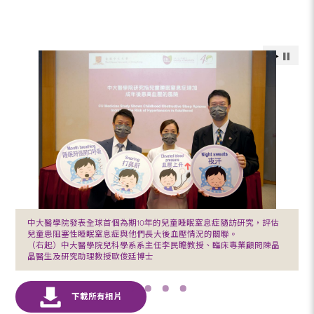
中大醫學院發表全球首個為期10年的兒童睡眠窒息症隨訪研究，評估
兒童患阻塞性睡眠窒息症與他們長大後血壓情況的關聯。
（右起）中大醫學院兒科學系系主任李民瞻教授、臨床專業顧問陳晶
晶醫生及研究助理教授歐俊廷博士