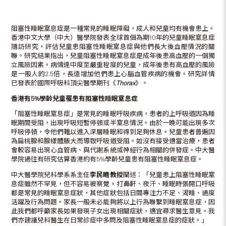
阻塞性睡眠窒息症是一種常見的睡眠障礙，成人和兒童均有機會患上。
香港中文大學（中大）醫學院發表全球首個為期10年的兒童睡眠窒息症
隨訪研究，評估兒童患阻塞性睡眠窒息症與他們長大後血壓情況的關
聯。研究結果指出，兒童阻塞性睡眠窒息症是成年後患高血壓的一個獨
立風險因素。病情達中度至嚴重程度的兒童，成年後患有高血壓的風險
是一般人的2.5倍，長遠增加他們患上心腦血管疾病的機會。研究詳情
已發表於國際呼吸科頂尖醫學期刊《
Thorax
》。
香港有
5%
學齡兒童罹患有阻塞性睡眠窒息症
「阻塞性睡眠窒息症」是常見的睡眠呼吸疾病，患者的上呼吸道因為睡
眠期間受阻，出現呼吸短暫停頓或半窒息情況。由於一晚可能出現多次
呼吸停頓，令他們難以進入深層睡眠和得到足夠休息。兒童患者普遍因
為扁桃腺和腺樣體脹大而導致呼吸道受阻。如沒有接受適當治療，患者
會較容易出現心血管病、與代謝系統或神經行為相關的併發症。中大醫
學院過往有研究估算香港約有5%學齡兒童患有阻塞性睡眠窒息症。
中大醫學院兒科學系系主任
李民瞻教授
闡述：「兒童患上阻塞性睡眠窒
息症雖然不罕見，但不容易被察覺。打鼻鼾、夜汗、睡眠時張開口呼吸
都是常見的睡眠窒息症狀，其他症狀包括日間專注力不足、渴睡、過度
活躍及行為問題。家長一般未必能夠將以上行為聯繫到睡眠窒息症，因
此我們都呼籲家長如果發現子女出現相關症狀，適宜尋求醫生意見。我
們亦建議兒科醫生在日常診症中多問及阻塞性睡眠窒息症的症狀。」