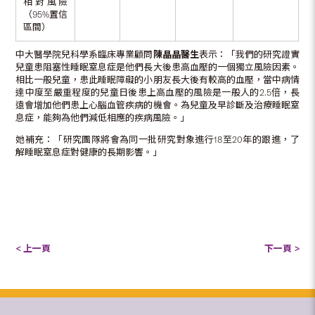
相對風險
（95%置信
區間）
中大醫學院兒科學系臨床專業顧問
陳晶晶醫生
表示：「我們的研究證實
兒童患阻塞性睡眠窒息症是他們長大後患高血壓的一個獨立風險因素。
相比一般兒童，患此睡眠障礙的小朋友長大後有較高的血壓，當中病情
達中度至嚴重程度的兒童日後患上高血壓的風險是一般人的2.5倍，長
遠會增加他們患上心腦血管疾病的機會。為兒童及早診斷及治療睡眠窒
息症，能夠為他們減低相應的疾病風險。」
她補充：「研究團隊將會為同一批研究對象進行18至20年的跟進，了
解睡眠窒息症對健康的長期影響。」
< 上一頁
下一頁 >