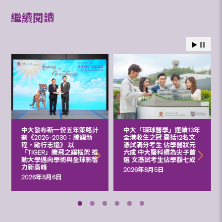
繼續閱讀
中大發布新一份五年策略計
中大「環球醫學」連續13年
劃《2026‒2030：騰躍新
全港收生之冠 囊括12名文
程，勵行志遠》 以
憑試滿分考生 佔學醫狀元
「TIGER」騰飛之躍框架 推
六成 中大醫科續為尖子首
動大學邁向學術與全球影響
選 文憑試考生佔學額七成
力新高峰
2026年8月5日
2026年8月6日