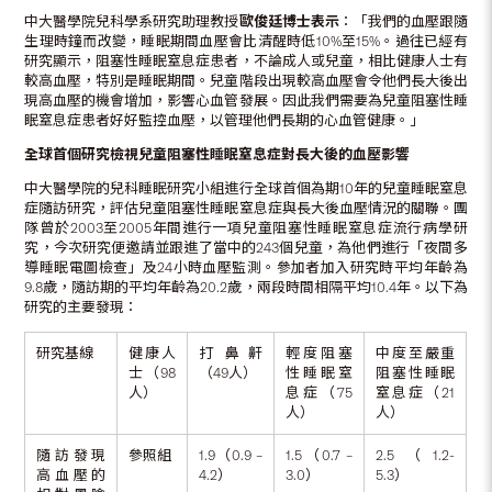
中大醫學院兒科學系研究助理教授
歐俊廷博士
表示
：「我們的血壓跟隨
生理時鐘而改變，睡眠期間血壓會比清醒時低10%至15%。過往已經有
研究顯示，阻塞性睡眠窒息症患者，不論成人或兒童，相比健康人士有
較高血壓，特別是睡眠期間。兒童階段出現較高血壓會令他們長大後出
現高血壓的機會增加，影響心血管發展。因此我們需要為兒童阻塞性睡
眠窒息症患者好好監控血壓，以管理他們長期的心血管健康。」
全球首個研究檢視兒童阻塞性睡眠窒息症對長大後的血壓影響
中大醫學院的兒科睡眠研究小組進行全球首個為期10年的兒童睡眠窒息
症隨訪研究，評估兒童阻塞性睡眠窒息症與長大後血壓情況的關聯。團
隊曾於2003至2005年間進行一項兒童阻塞性睡眠窒息症流行病學研
究，今次研究便邀請並跟進了當中的243個兒童，為他們進行「夜間多
導睡眠電圖檢查」及24小時血壓監測。參加者加入研究時平均年齡為
9.8歲，隨訪期的平均年齡為20.2歲，兩段時間相隔平均10.4年。以下為
研究的主要發現：
研究基線
健康人
打鼻鼾
輕度阻塞
中度至嚴重
士（98
（49人）
性睡眠窒
阻塞性睡眠
人）
息症（75
窒息症（21
人）
人）
隨訪發現
參照組
1.9（0.9 –
1.5（0.7 –
2.5（1.2-
高血壓的
4.2）
3.0）
5.3）