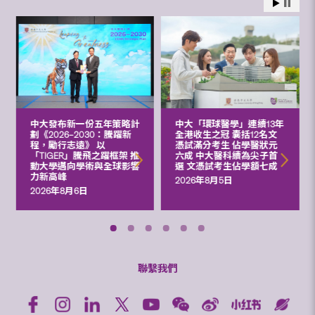
中大發布新一份五年策略計
中大「環球醫學」連續13年
劃《2026‒2030：騰躍新
全港收生之冠 囊括12名文
程，勵行志遠》 以
憑試滿分考生 佔學醫狀元
「TIGER」騰飛之躍框架 推
六成 中大醫科續為尖子首
動大學邁向學術與全球影響
選 文憑試考生佔學額七成
力新高峰
2026年8月5日
2026年8月6日
聯繫我們