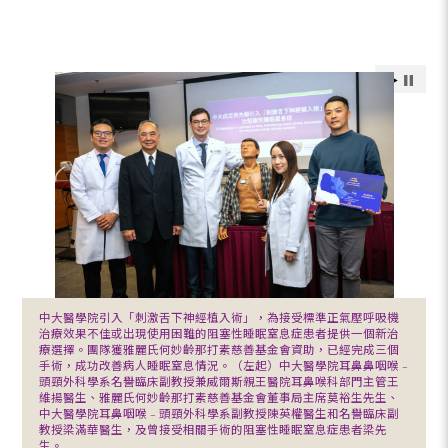
中大醫學院引入「刺激舌下神經植入術」，為接受標準正氣壓呼吸機
治療效果不佳或出現使用困難的阻塞性睡眠窒息症患者提供一個新治
療選擇。團隊獲雅麗氏何妙齡那打素慈善基金會資助，已經完成三個
手術，成功改善病人睡眠窒息情況。（左起）中大醫學院耳鼻鼻咽喉 –
頭頸外科學系名譽臨床副教授兼威爾斯親王醫院耳鼻喉科部門主管王
維揚醫生、雅麗氏何妙齡那打素慈善基金會董事局主席莫裕生先生、
中大醫學院耳鼻咽喉 – 頭頸外科學系副教授陳英權醫生和名譽臨床副
教授梁滿華醫生，及曾接受相關手術的阻塞性睡眠窒息症患者梁先
生。