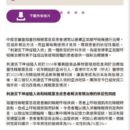
中度至嚴重阻塞性睡眠窒息症患者通常以連續正氣壓呼吸機進行治療，
但這非根治方法，而且需每晚使用才見效，導致患者的依從性偏低。
「刺激舌下神經植入術」是一種新型的外科手術，為接受標準正氣壓呼
吸機治療效果不佳或出現使用困難的患者提供一個新治療選擇。
刺激舌下神經植入術於2014年獲美國食品藥物管理局批准用於治療阻
塞性睡眠窒息症，近年開始於亞洲引入。香港中文大學（中大）醫學院
於2023年2月開始使用此嶄新醫療科技，讓香港成為日本及新加坡之
後，第三個引入刺激舌下神經植入術的亞洲地區。團隊至今已經完成三
個手術，成功改善病人睡眠窒息情況。
刺激舌下神經植入術助睡眠窒息症患者解決常規治療的依從性問題
阻塞性睡眠窒息症是普遍的睡眠呼吸疾病，患者上呼吸道肌肉在睡眠時
放鬆，造成上呼吸道受阻而缺氧，令患者難以進入深層睡眠得到足夠休
息，以致出現日間瞌睡、難以集中精神及記憶力衰退等症狀。如沒有接
受適當治療，患者會較容易出現心血管疾病，例如心衰竭和中風。根據
研究資料顯示，中年男性的發病率為5%，女性則為2%至3%。