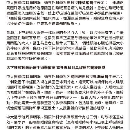
中大醫學院耳鼻咽喉 – 頭頸外科學系副教授
陳英權醫生
表示：「連續正
氣壓呼吸機是用於治療阻塞性睡眠窒息症的常見儀器。患者在睡眠時通
過面罩吸入加壓的空氣，使上呼吸道在整個呼吸過程中都能保持暢通。
但由於儀器問題或其他臨床原因，如漏氣或鼻塞等，睡眠窒息症病人的
治療依從性偏低，亦成為全球普遍的現象。」
刺激舌下神經植入術是一種新興的外科介入手術，以治療患有中度至嚴
重阻塞性睡眠窒息症、但接受標準正氣壓呼吸機治療效果不佳或出現使
用困難的病人。醫生為患者在鎖骨以下植入一個體積如心臟起搏器大小
的神經刺激儀，儀器向舌下神經發送電刺激脈衝，帶動舌骨肌肉活動以
助患者於睡眠期間擴張咽部。儀器置於第四節肋骨的感應部分讓治療過
程與患者的呼吸節奏同步。
舌下神經刺激治療手術難度高
需多專科且具經驗的醫療團隊
中大醫學院耳鼻咽喉 – 頭頸外科學系名譽臨床副教授
梁滿華醫生
表示：
「刺激舌下神經植入術在美國已得到肯定，證實可以持續保持病人睡眠
期間呼吸道暢通，改善他們的生活質素。病人植入儀器後，入睡時無需
再佩戴其他醫療設備。然而，這是一項技術要求極高的外科手術，由於
舌下神經是人體系統中最細緻的神經之一，負責舌部大多數肌肉的運
動，因此需要一支經驗豐富的多學科團隊，包括睡眠技師、麻醉師、深
切治療護理團隊和手術室護士，支援複雜的術後和隨訪程序。」
中大醫學院耳鼻咽喉 – 頭頸外科學系團隊至今完成三例，均取得滿意成
效。醫學界一般根據睡眠窒息指數（患者睡眠時每小時出現上呼吸道受
阻的次數）劃分睡眠窒息症的嚴重程度，完成刺激舌下神經植入術的三