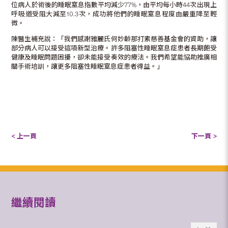
位病人於術後的睡眠窒息指數平均減少77%，由平均每小時44次出現上
呼吸道受阻大減至10.3次，成功將他們的睡眠窒息程度由嚴重降至輕
微。
陳醫生補充說：「我們感謝雅麗氏何妙齡那打素慈善基金會的資助，讓
部分病人可以接受這項新型治療。許多阻塞性睡眠窒息症患者長期飽受
健康及睡眠問題困擾，卻未能接受奏效的療法。我們希望能協助推廣相
關手術培訓，讓更多阻塞性睡眠窒息症患者得益。」
< 上一頁
下一頁 >
繼續閱讀