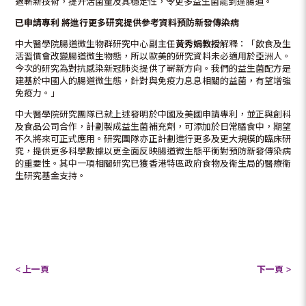
過嶄新技術，提升活菌量及其穩定性，令更多益生菌能到達腸道。
已申請專利
將進行更多研
究
提供參
考
資
料
預防新發傳染病
中大醫學院腸道微生物群研究中心副主任
黃秀娟教授
解釋：「飲食及生
活習慣會改變腸道微生物態，所以歐美的研究資料未必適用於亞洲人。
今次的研究為對抗感染新冠肺炎提供了嶄新方向。我們的益生菌配方是
建基於中國人的腸道微生態，針對與免疫力息息相關的益菌，有望增強
免疫力。」
中大醫學院研究團隊已就上述發明於中國及美國申請專利，並正與創科
及食品公司合作，計劃製成益生菌補充劑，可添加於日常膳食中，期望
不久將來可正式應用。研究團隊亦正計劃進行更多及更大規模的臨床研
究，提供更多科學數據以更全面反映腸道微生態平衡對預防新發傳染病
的重要性。其中一項相關研究已獲香港特區政府食物及衞生局的醫療衞
生研究基金支持。
< 上一頁
下一頁 >