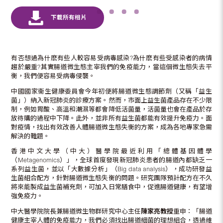
有否想過為什麽有些人較容易受病毒感染?為什麽有些受感染者的病情
趨於嚴重?其實腸道微生態主宰我們的免疫能力，當這個微生態失去平
衡，我們便容易受病毒侵襲。
中國國家衞生健康委員會今年初便將腸道微生態調節劑（又稱「益生
菌」）納入新冠肺炎的診療方案。然而，市面上益生菌產品存在不少限
制，例如胃酸、高溫和潮濕等都會降低活菌量，活菌量也會在產品於存
放待購的過程中下降。此外，並非所有益生菌都能有效提升免疫力。面
對疫情，找出有效改善人體腸道微生態失衡的方案，成為各地專家急需
解決的難題。
香港中文大學（中大）醫學院最近利用「總體基因體學
（Metagenomics）」，全球首度發現新冠肺炎患者的腸道內都缺乏一
系列益生菌，並以「大數據分析」（Big data analysis），成功研發益
生菌組合配方，針對腸道微生態失衡的問題。研究團隊預計配方在不久
將來能製成益生菌補充劑，可加入日常膳食中，促進腸道健康，有望增
強免疫力。
中大醫學院院長兼腸道微生物群研究中心主任
陳家亮教授
重申：「腸道
健康主宰人體的免疫能力，我們必須找出腸道細菌的理想組合，透過維