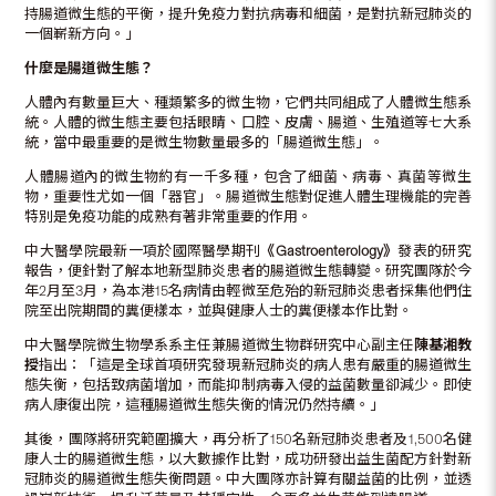
持腸道微生態的平衡，提升免疫力對抗病毒和細菌，是對抗新冠肺炎的
一個嶄新方向。」
什麼是腸道微生態？
人體內有數量巨大、種類繁多的微生物，它們共同組成了人體微生態系
統。人體的微生態主要包括眼睛、口腔、皮膚、腸道、生殖道等七大系
統，當中最重要的是微生物數量最多的「腸道微生態」。
人體腸道內的微生物約有一千多種，包含了細菌、病毒、真菌等微生
物，重要性尤如一個「器官」。腸道微生態對促進人體生理機能的完善
特別是免疫功能的成熟有著非常重要的作用。
中大醫學院最新一項於國際醫學期刊
《
Gastroenterology
》
發表的研究
報告，便針對了解本地新型肺炎患者的腸道微生態轉變。研究團隊於今
年2月至3月，為本港15名病情由輕微至危殆的新冠肺炎患者採集他們住
院至出院期間的糞便樣本，並與健康人士的糞便樣本作比對。
中大醫學院微生物學系系主任兼腸道微生物群研究中心副主任
陳基湘教
授
指出：「這是全球首項研究發現新冠肺炎的病人患有嚴重的腸道微生
態失衡，包括致病菌增加，而能抑制病毒入侵的益菌數量卻減少。即使
病人康復出院，這種腸道微生態失衡的情況仍然持續。」
其後，團隊將研究範圍擴大，再分析了150名新冠肺炎患者及1,500名健
康人士的腸道微生態，以大數據作比對，成功研發出益生菌配方針對新
冠肺炎的腸道微生態失衡問題。中大團隊亦計算有關益菌的比例，並透