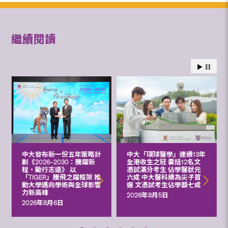
繼續閱讀
中大發布新一份五年策略計
中大「環球醫學」連續13年
劃《2026‒2030：騰躍新
全港收生之冠 囊括12名文
程，勵行志遠》 以
憑試滿分考生 佔學醫狀元
「TIGER」騰飛之躍框架 推
六成 中大醫科續為尖子首
動大學邁向學術與全球影響
選 文憑試考生佔學額七成
力新高峰
2026年8月5日
2026年8月6日