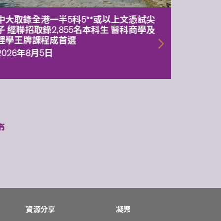
中大取錄全港一半5科5**或以上文憑試尖
中大委
子 經聯招取錄2,855名本科生 醫科商學及
理副校
理學王牌課程成首選
2026年
2026年8月5日
資源分享
凝聚