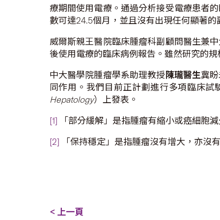
療期間使用電療。通過分析接受電療患者的
數可達24.5個月，並且沒有出現任何顯著
威爾斯親王醫院臨床腫瘤科副顧問醫生兼中
後使用電療的臨床病例報告。雖然研究的規
中大醫學院腫瘤學系助理教授
陳瓏醫生
冀盼
同作用。我們目前正計劃進行多項臨床試
Hepatology
）上發表。
[1]
「部分緩解」是指腫瘤有縮小或癌細胞減
[2]
「保持穩定」是指腫瘤沒有增大，亦沒有
< 上一頁