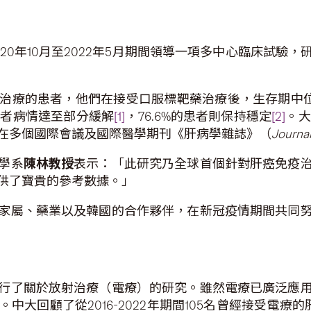
20年10月至2022年5月期間領導一項多中心臨床試驗
治療的患者，他們在接受口服標靶藥治療後，生存期中位數
患者病情達至部分緩解
[1]
，76.6%的患者則保持穩定
[2]
。大
在多個國際會議及國際醫學期刊《肝病學雜誌》（
Journal
學系
陳林教授
表示：「此研究乃全球首個針對肝癌免疫
供了寶貴的參考數據。」
家屬、藥業以及韓國的合作夥伴，在新冠疫情期間共同
行了關於放射治療（電療）的研究。雖然電療已廣泛應
中大回顧了從2016-2022年期間105名曾經接受電療