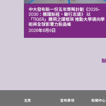
能力 有
中大發布新一份五年策略計劃《2026‒
污染
2030：騰躍新程，勵行志遠》 以
「TIGER」騰飛之躍框架 推動大學邁向學
術與全球影響力新高峰
2026年8月6日
主頁
宣布事項
新聞中心