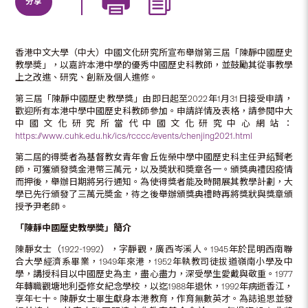
分享
香港中文大學（中大）中國文化研究所宣布舉辦第三屆「陳靜中國歷史
教學奬」，以嘉許本港中學的優秀中國歷史科教師，並鼓勵其從事教學
上之改進、研究、創新及個人進修。
第三屆「陳靜中國歷史教學獎」由即日起至2022年1月31日接受申請，
歡迎所有本港中學中國歷史科教師參加。申請詳情及表格，請參閱中大
中國文化研究所當代中國文化研究中心網站：
https://www.cuhk.edu.hk/ics/rcccc/events/chenjing2021.html
第二屆的得奬者為基督教女青年會丘佐榮中學中國歷史科主任尹紹賢老
師，可獲頒發獎金港幣三萬元，以及奬狀和奬章各一。頒獎典禮因疫情
而押後，舉辦日期將另行通知。為使得獎者能及時開展其教學計劃，大
學已先行頒發了三萬元奬金，待之後舉辦頒獎典禮時再將獎狀與獎章頒
授予尹老師。
「陳靜中國歷史教學奬」簡介
陳靜女士（1922-1992），字靜觀，廣西岑溪人。1945年於昆明西南聯
合大學經濟系畢業，1949年來港，1952年執教司徒拔道嶺南小學及中
學，講授科目以中國歷史為主，盡心盡力，深受學生愛戴與敬重。1977
年轉職觀塘地利亞修女紀念學校，以迄1988年退休，1992年病逝香江，
享年七十。陳靜女士畢生獻身本港教育，作育無數英才。為誌追思並發