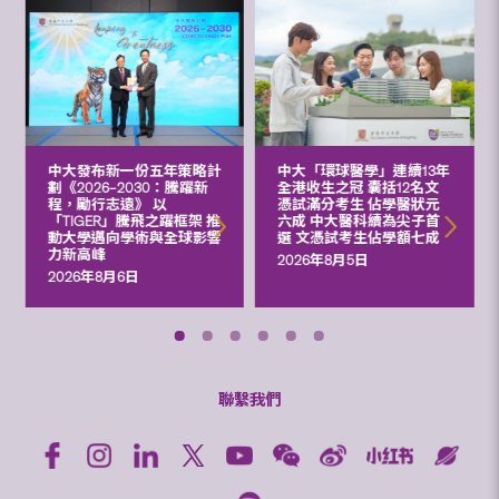
中大發布新一份五年策略計
中大「環球醫學」連續13年
劃《2026‒2030：騰躍新
全港收生之冠 囊括12名文
程，勵行志遠》 以
憑試滿分考生 佔學醫狀元
「TIGER」騰飛之躍框架 推
六成 中大醫科續為尖子首
動大學邁向學術與全球影響
選 文憑試考生佔學額七成
力新高峰
2026年8月5日
2026年8月6日
聯繫我們