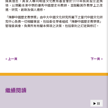
揚其遺志，其家人聯同明遠文化教育基金會於2018年捐資設立此獎
項，以獎勵本港中學的優秀中國歷史科教師，並鼓勵其作教學上之改
進、研究、創新及個人進修。
「陳靜中國歷史教學奬」由中大中國文化研究所屬下之當代中國文化研
究中心負責一切相關事宜，包括委任學者組成「陳靜中國歷史教學獎」
管理委員會，負責所有有關本獎項之決策，包括章則之訂定與修訂。
< 上一頁
下一頁 >
繼續閱讀