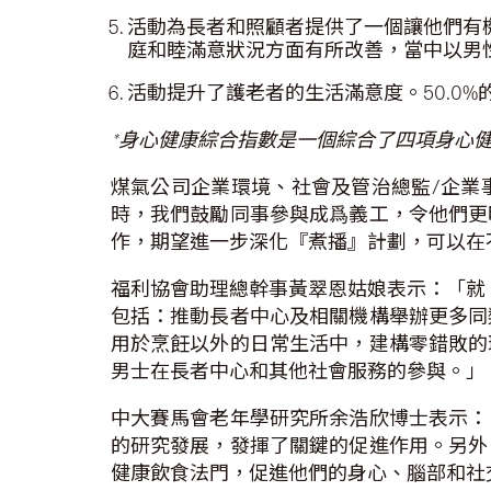
活動為長者和照顧者提供了一個讓他們有機
庭和睦滿意狀況方面有所改善，當中以男性
活動提升了護老者的生活滿意度。50.0%
*身心健康綜合指數是一個綜合了四項身心
煤氣公司企業環境、社會及管治總監/企業
時，我們鼓勵同事參與成爲義工，令他們更
作，期望進一步深化『煮播』計劃，可以在
福利協會助理總幹事黃翠恩姑娘表示：「就
包括：推動長者中心及相關機構舉辦更多同
用於烹飪以外的日常生活中，建構零錯敗的
男士在長者中心和其他社會服務的參與。」
中大賽馬會老年學研究所余浩欣博士表示：
的研究發展，發揮了關鍵的促進作用。另外
健康飲食法門，促進他們的身心、腦部和