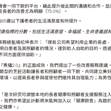
會一同下廚的平台，藉此提升彼此間的溝通和合作，並改善
長者的改善尤為明顯（75.0%）。
的65歲以下護老者的生活滿意度有所提升。
健康指標的分數，包括生活滿意度、幸福感、生命意義感
事務總監楊松坤表示：「煤氣公司希望利用企業的長處 –
明白患者及其照顧者的情況，達到助人自助的目的。透
不同方面提供協助。」
『煮播2.0』的正面成效，我們提出了一些改善服務建議
類型的烹飪活動讓長者和照顧者一同下廚，共同建立美
環境，以提高長者參與度使他們維持其自理能力；為男
「是次研究可謂替本地的長者健康和照顧者支援服務注
，我們亦希望此計劃將來能夠加入以「健康飲食」為題
社交健康。」