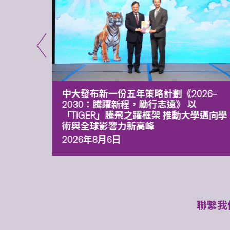
能力 有
中大發布新一份五年策略計劃《2026‒
污染
2030：騰躍新程，勵行志遠》 以
「TIGER」騰飛之躍框架 推動大學邁向學
術與全球影響力新高峰
2026年8月6日
聯繫我