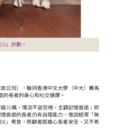
.0」計劃。
煤氣公司），聯同香港中文大學（中大）賽馬
衰退的長者的身心和社交健康。
超過30萬，情況不容忽視。主觀記憶衰退﹙即
記憶衰退的長者仍有自理能力，惟因經常「無
明火」煮食，照顧者既擔心長者安全，又不希