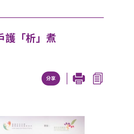
 戶護「析」煮
分享