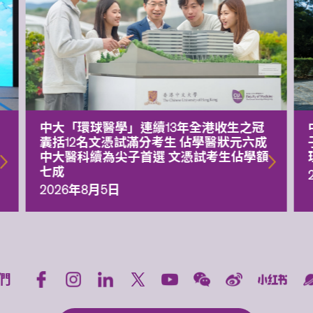
中大「環球醫學」連續13年全港收生之冠
囊括12名文憑試滿分考生 佔學醫狀元六成
中大醫科續為尖子首選 文憑試考生佔學額
七成
2026年8月5日
們