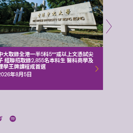
中大取錄全港一半5科5**或以上文憑試尖
中大委
子 經聯招取錄2,855名本科生 醫科商學及
理副校
理學王牌課程成首選
2026年
2026年8月5日