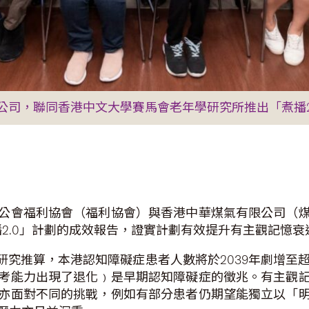
公司，聯同香港中文大學賽馬會老年學研究所推出「煮播2
公會福利協會（福利協會）與香港中華煤氣有限公司（
播2.0」計劃的成效報告，證實計劃有效提升有主觀記憶
研究推算，本港認知障礙症患者人數將於2039年劇增至
考能力出現了退化﹚是早期認知障礙症的徵兆。有主觀
亦面對不同的挑戰，例如有部分患者仍期望能獨立以「