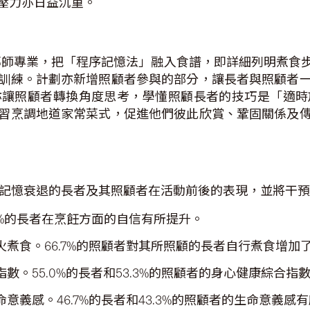
壓力亦日益沉重。
飪導師專業，把「程序記憶法」融入食譜，即詳細列明煮食
訓練。計劃亦新增照顧者參與的部分，讓長者與照顧者
亦讓照顧者轉換角度思考，學懂照顧長者的技巧是「適時
習烹調地道家常菜式，促進他們彼此欣賞、鞏固關係及
觀記憶衰退的長者及其照顧者在活動前後的表現，並將干
0%的長者在烹飪方面的自信有所提升。
煮食。66.7%的照顧者對其所照顧的長者自行煮食增加
。55.0%的長者和53.3%的照顧者的身心健康綜合指
義感。46.7%的長者和43.3%的照顧者的生命意義感