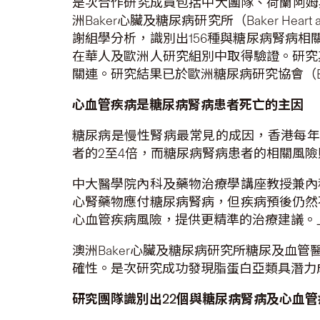
是次合作研究成員包括中大團隊、荷蘭阿姆斯特丹大學醫學中
洲Baker心臟及糖尿病研究所（Baker Hea
謝組學分析，識別出156種與糖尿病腎病
在華人及歐洲人研究組別中取得驗證。研究
關連。研究結果已於歐洲糖尿病研究協會（EASD
心血管疾病是糖尿病腎病患者死亡的主因
糖尿病是慢性腎病最常見的成因，香港每年
者的2至4倍，而糖尿病腎病患者的相關風
中大醫學院內科及藥物治療學講座教授兼內
心腎藥物應付糖尿病腎病，但疾病預後仍然
心血管疾病風險，提供更精準的治療建議。
澳洲Baker心臟及糖尿病研究所糖尿及血管
確性。是次研究成功發現脂蛋白亞類具潛力
研究團隊識別出
22
個與糖尿病腎病及心血管