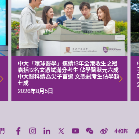
中大「環球醫學」連續13年全港收生之冠
囊括12名文憑試滿分考生 佔學醫狀元六成
中大醫科續為尖子首選 文憑試考生佔學額
七成
2026年8月5日
們