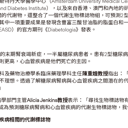
心（Amsterdam University Medical Cente
rt and Diabetes Institute），以及來自香港、
相關的代謝物，還整合了一個代謝生物標誌物組，可預測2
其中一項重要成果是發現含豐富三酸甘油脂的脂蛋白和
）的官方期刊《Diabetologia》發表。
的末期腎衰竭新症，一半屬糖尿病患者。患有2型糖尿
險則更高，心血管疾病是他們死亡的主因。
科及藥物治療學系臨床藥理學科主任
陳重娥教授
指出：
不理想。透過了解糖尿病腎病與心血管疾病之間潛在的
」
醫學部門主管
Alicia Jenkins
教授
表示：「尋找生物標誌物
成為預測糖尿病腎病和心血管疾病的代謝生物標誌物，我
疾病相關的代謝標誌物