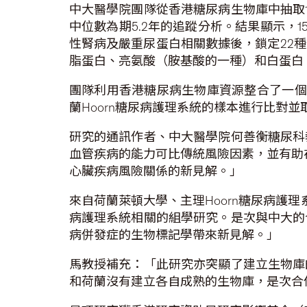
中大醫學院團隊從香港糖尿病生物庫中抽取1
中位數為期5.2年的追蹤分析。結果顯示，
性腎病及嚴重尿蛋白相關數據後，鎖定22
脂蛋白、亮氨酸（胺基酸的一種）和白蛋白
團隊利用香港糖尿病生物庫資源整合了一個
蘭Hoorn糖尿病護理系統的樣本進行比對並
研究的通訊作者、中大醫學院何善衡糖尿科
血管疾病的能力可比傳統風險因素，並有助
心臟疾病風險關係的新見解。」
來自荷蘭萊頓大學、主理Hoorn糖尿病護
病護理系統相關的組學研究。是次與中大的
病併發症的生物標記學帶來新見解。」
馬教授補充：「此研究亦突顯了建立生物庫
和荷蘭沒有建立各自成熟的生物庫，是次合