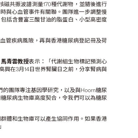
核磁共振波譜測量170種代謝物，並隨後進行
種同時與心血管事件有關聯。團隊進一步調整慢
，包括含豐富三酸甘油的脂蛋白、小型高密度
心血管疾病風險，再與香港糖尿病登記冊及荷
）
馬青雲教授
表示：「代謝組生物標記預測心
興在3月14日世界腎臟日之前，分享腎病與
們的團隊專注基因學研究，以及與Hoorn糖尿
港糖尿病生物庫高度契合，令我們可以為糖尿
同群體和生物庫可以產生協同作用。如果香港
」