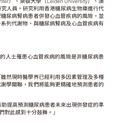
r）、萊頓大學（Leiden University）、澳
澳門和內地的研究人員。研究利用香港糖尿病生物庫進行代
型糖尿病腎病患者併發心血管疾病的風險，並
一系列代謝物，與糖尿病腎病及心血管疾病有
病的人士罹患心血管疾病的風險是非糖尿病患
「雖然現時醫學界已經利用多因素管理及多種
代謝學關聯，我們將能夠更精確地預測患者的
有助提高預測糖尿病患者未來出現併發症的準
們對此感到十分鼓舞。」