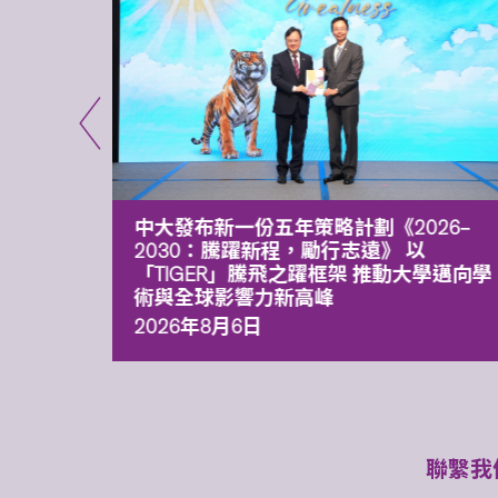
能力 有
中大發布新一份五年策略計劃《2026‒
污染
2030：騰躍新程，勵行志遠》 以
「TIGER」騰飛之躍框架 推動大學邁向學
術與全球影響力新高峰
2026年8月6日
聯繫我