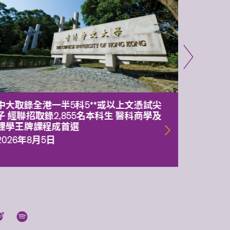
中大取錄全港一半5科5**或以上文憑試尖
中大委
子 經聯招取錄2,855名本科生 醫科商學及
理副校
理學王牌課程成首選
2026年
2026年8月5日