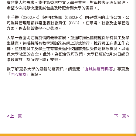
有非常大的需求。我作為香港中文大學畢業生，對母校表示深切關注，
希望今次捐獻快速測試包能及時配合到大學的需要。」
中手遊（0302.HK）與中匯集團（0382.HK）同是香港的上市公司，公
司及其管理層都非常重視社會責任（ESG），在環境、社會及企業管治
方面，過去都曾獲得不少獎項。
大學一直密切注視疫情的最新發展，並適時推出措施確保所有員工及學
生健康，包括將所有教學活動改為網上形式進行，推行員工在家工作安
排，並鼓勵員工及學生在有需要返回校園前先接受快速抗原檢測，以確
保大學社區的安全。此外，為配合政府政策，大學已經於2月24日起分
階段實施「疫苗通行證」安排。
欲了解更多大學的最新防疫資訊，請瀏覽「
山城抗疫問與答
」專頁及
「
同心抗疫
」網站。
< 上一頁
下一頁 >