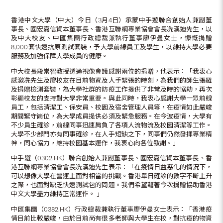
香港中文大學（中大）今日（3月4日）承蒙中手遊聯合創始人兼副董
事長、國宏嘉信資本董事長、香港互聯網專業協會會長冼漢迪先生，以
及中大校友、中匯集團行政總裁兼執行董事廖伊曼女士，慷慨捐贈
8,000套快速抗原測試套裝，予大學前線員工及學生，以維持大學必要
服務及加強保障大學成員的健康。
中大校長段崇智教授透過視像會議感謝兩位的捐贈，他表示：「我衷心
感激冼先生及廖校友在目前物資及人手緊張的時刻，為我們的師生張羅
及捐贈檢測套裝，為大學社群的防疫工作提供了非常及時的協助，再次
彰顯校友的支持對大學非常重要。與此同時，我衷心感謝大學一眾前線
員工，包括清潔工、保安員、校園及宿舍管理人員等，在疫情如此嚴峻
期間緊守崗位，為大學成員提供必須及緊急服務。在今波疫情，大學有
不少員生確診，前線同事迅速肩負了各項人流物流及校園清潔等工作。
大學不少部門亦有同事確診，在人手短缺之下，同事們仍然發揮專業精
神，同心協力，維持校園基本運作，我衷心向各位致謝。」
中手遊（0302.HK）聯合創始人兼副董事長、國宏嘉信資本董事長、香
港互聯網專業協會會長冼漢迪先生表示：「在疫情日益惡化的情況下，
可以想像大學在營運上面對相當的挑戰。香港單日確診的數字不斷上升
之際，也面對缺乏快速測試包的問題。我們希望藉著今次捐贈協助香港
中文大學盡力維持正常運作。 」
中匯集團（0382.HK）行政總裁兼執行董事廖伊曼女士表示：「香港疫
情目前比較嚴峻，由於目前尚有很多老師與大學生在校，對抗疫的物資