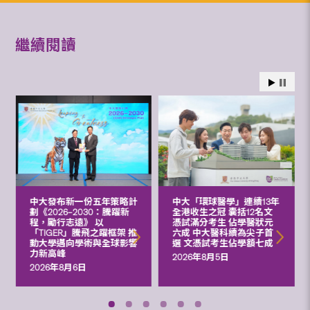
繼續閱讀
中大發布新一份五年策略計
中大「環球醫學」連續13年
劃《2026‒2030：騰躍新
全港收生之冠 囊括12名文
程，勵行志遠》 以
憑試滿分考生 佔學醫狀元
「TIGER」騰飛之躍框架 推
六成 中大醫科續為尖子首
動大學邁向學術與全球影響
選 文憑試考生佔學額七成
力新高峰
2026年8月5日
2026年8月6日