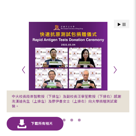
中大校長段崇智教授（下排左）及副校長汪寧笙教授（下排右）感謝
冼漢迪先生（上排左）及廖伊曼女士（上排右）向大學捐贈測試套
裝。