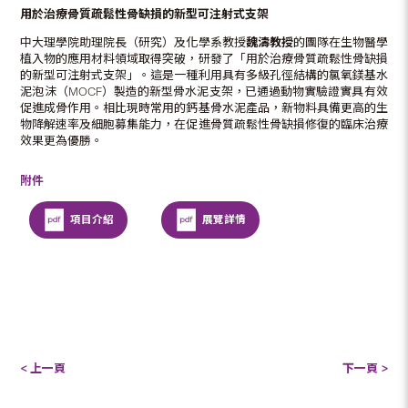
用於治療骨質疏鬆性骨缺損的新型可注射式支架
中大理學院助理院長（研究）及化學系教授
魏濤教授
的團隊在生物醫學
植入物的應用材料領域取得突破，研發了「用於治療骨質疏鬆性骨缺損
的新型可注射式支架」。這是一種利用具有多級孔徑結構的氯氧鎂基水
泥泡沫（MOCF）製造的新型骨水泥支架，已通過動物實驗證實具有效
促進成骨作用。相比現時常用的鈣基骨水泥產品，新物料具備更高的生
物降解速率及細胞募集能力，在促進骨質疏鬆性骨缺損修復的臨床治療
效果更為優勝。
附件
項目介紹
展覽詳情
< 上一頁
下一頁 >