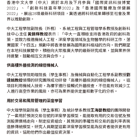
香港中文大學（中大）將於本月及下月參與「國際資訊科技博覽
2022」、「創新科技嘉年華2022」及「香港國際醫療及保健展
2022」，展出28項最新科研項目，冀透過將科研成果轉移至社會及業
界以推動創新。
中大工程學院副院長（外務）、系統工程與工程管理學系教授及創新科
技中心主任
黃錦輝教授
表示︰「中大一直積極支持香港政府的創科政
策，並致力推進機械人工程、深度學習領域及生物醫學的科研工作，落
實國家『十四五』規劃中將香港發展為國際創科樞紐的方向。我們期望
在本地科技展覽中，積極向大眾推廣大學的最新研究成果，並與業界保
持連繫，鼓勵相互交流與合作。」
供高樓外牆檢測的線控機械人
中大工程學院助理院長（學生事務）及機械與自動化工程學系副教授
劉
達銘教授
領導的研究團隊成功研發「高樓外牆檢測的線控機械人」。這
項目利用機械人技術，為樓宇進行接觸式外牆檢查，不但能有效減少工
人進行高空作業的風險，亦可為業界提供定量和數字化的分析。
用於交易和風險管理的深度學習
中大理學院副院長（學生事務）及統計學系教授
王海嬰教授
的團隊開發
了一套用於預測交易信號的深度學習模型，能提取有用的交易信號及預
測股票價格走向，制定投資組合，其預測的準確性和交易的盈利率表現
遠勝傳統模型。研究人員期望這套深度學習模型能為投資者提供更有用
的資訊，協助他們作出最佳投資決策。