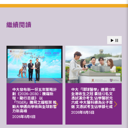
繼續閱讀
中大發布新一份五年策略計
中大「環球醫學」連續13年
劃《2026‒2030：騰躍新
全港收生之冠 囊括12名文
程，勵行志遠》 以
憑試滿分考生 佔學醫狀元
「TIGER」騰飛之躍框架 推
六成 中大醫科續為尖子首
動大學邁向學術與全球影響
選 文憑試考生佔學額七成
力新高峰
2026年8月5日
2026年8月6日