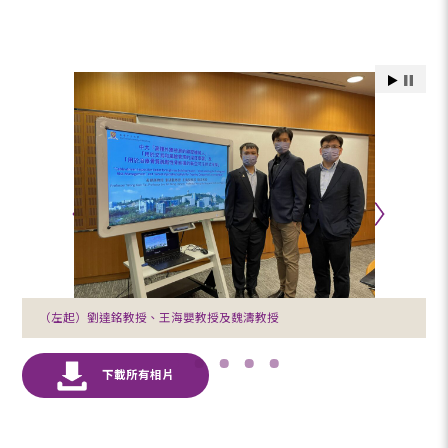
（左起）劉達銘教授、王海嬰教授及魏濤教授