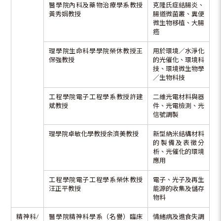
醫學院內科及藥物治療學系教授
克隆氏症結腸炎、
黃秀娟教授
腸道微菌叢、糞便
微生物移植、大腸
癌
理學院生命科學學院榮休教授王
用於環境／水淨化
保強教授
的光催化、環境科
技、環境微生物學
／生物科技
工程學院電子工程學系教授許建
二維光電材料與器
斌教授
件、光電檢測、光
信號調製
理學院卓敏化學教授余濟美教授
新型納米結構材料
的製備及表徵分
析、光催化的環境
應用
工程學院電子工程學系榮休教授
電子、光子及再生
汪正平教授
能源的收集及儲存
物料
精神科/
醫學院精神科學系（名譽）臨床
情緒病及進食失調