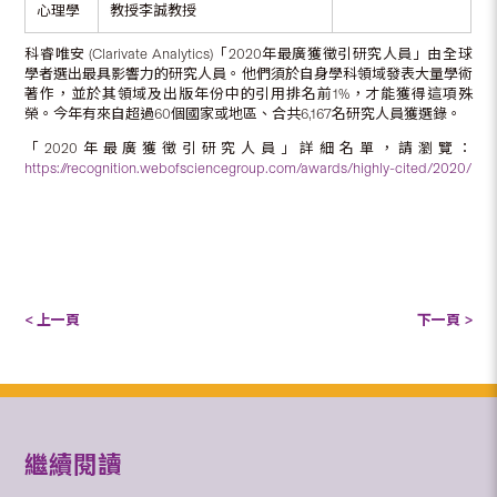
心理學
教授李誠教授
科睿唯安 (Clarivate Analytics)「2020年最廣獲徵引研究人員」由全球
學者選出最具影響力的研究人員。他們須於自身學科領域發表大量學術
著作，並於其領域及出版年份中的引用排名前1%，才能獲得這項殊
榮。今年有來自超過60個國家或地區、合共6,167名研究人員獲選錄。
「2020年最廣獲徵引研究人員」詳細名單，請瀏覽：
https://recognition.webofsciencegroup.com/awards/highly-cited/2020/
< 上一頁
下一頁 >
繼續閱讀