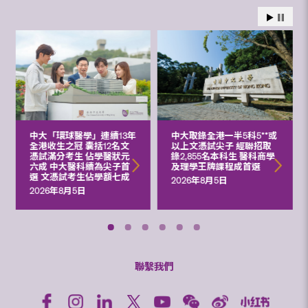
中大「環球醫學」連續13年
中大取錄全港一半5科5**或
全港收生之冠 囊括12名文
以上文憑試尖子 經聯招取
憑試滿分考生 佔學醫狀元
錄2,855名本科生 醫科商學
六成 中大醫科續為尖子首
及理學王牌課程成首選
選 文憑試考生佔學額七成
2026年8月5日
2026年8月5日
聯繫我們