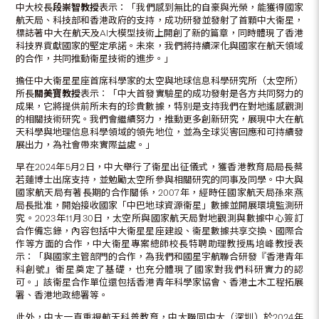
中大校長
段崇智教授
表示：「我們感到無比的自豪與光榮，能獲得國家
航天局、科技部和香港政府的支持，成功研發並發射了首顆中大衞星，
標誌著中大在航天及AI大模型技術上開創了新的篇章，同時體現了香港
科技界貢獻國家的堅定承諾。未來，我們將持續深化與國家在航天領域
的合作，共同推動衞星技術的進步。」
擔任中大衞星星座首席科學家的太空與地球信息科學研究所（太空所）
所長
關美寶教授
表示︰「中大首發實驗星的成功發射是各方共同努力的
成果，它將提供前所未有的珍貴數據，特別是支持我們在對地遙感觀測
的相關技術研究。我們會繼續努力，推動更多創新研究，展現中大在航
天科學與地理信息科學領域的領先地位，並為全球災害回應和可持續發
展出力，為社會帶來實際益處。」
早在2024年5月2日，中大舉行了衞星出征儀式，獲香港教育局局長蔡
若蓮博士出席支持，並勉勵太空所參與相關研究的同事及同學。中大與
國家航天局有著長期的合作關係，2007年，經時任國家航天局孫來燕
局長批准，開始接收國家「中巴地球資源衞星」數據並開展環境監測研
究。2023年11月30日，太空所與國家航天局對地觀測與數據中心簽訂
合作備忘錄，內容包括中大衞星星座建設、衞星數據共享交換、國際合
作等方面的合作，中大衞星專案總師校長特聘助理教授馬培峰教授表
示：「與國家主管部門的合作，為我們和國星宇航聯合研發『香港青年
科創號』衛星奠定了基礎，也充分體現了國家對我們科研實力的認
可。」該衞星合作單位還包括香港青年科學家協會、香港土木工程拓展
署、香港地政總署等。
此外，中大一直重視航天科普教育，中大聯同中大（深圳）於2024年