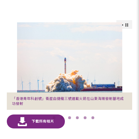
「香港青年科創號」衞星由捷龍三號運載火箭在山東海陽發射基地成
功發射