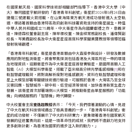
在國家航天局、國家科學技術部相關部門指導下，香港中文大學（中
大）聯同國星宇航研發的「香港青年科創號」衞星於2024年9月24日由
捷龍三號運載火箭搭載，在山東海陽東方航天港成功發射進入太空軌
道，標誌著首顆由香港特區政府創新科技署資助支持的衞星誕生。時值
中華人民共和國成立75周年，中大衞星作為向國慶獻禮之作，意義深
遠。陳德霖校董會副主席、陳早標校董、陳金樑常務副校長、潘偉賢副
校長、岑美霞副校長及中大衞星星座首席科學家關美寶教授等領導蒞臨
發射現場觀禮。
「香港青年科創號」衞星是香港首顆由中大直接參與設計、研發及數據
應用的對地監測衞星，將會聚焦探測包括香港及大灣區附近一帶的環境
及地理資訊。這顆衛星作為中大衞星星座首發實驗星，是國際首顆人工
智能（AI）大模型科學衞星，搭載了亞米級高分辨光學遙感相機
[1]
和在
軌智慧處理載荷，將對高解析度對地遙感觀測、資料在軌智慧處理和衞
星上大模型部署等關鍵技術進行驗證，可服務於香港、大灣區乃至全球
災害回應、智慧城市、碳中和、低空經濟等領域，加快香港新質生產力
發展。該衞星首次部署端側AI大模型，將推動衞星由單星服務的「功能
機」向網絡服務的「智慧機」時代轉變。
中大校董會主席
查逸超教授
表示︰「今天，我們懷著激動的心情，見證
了中大在航天科技領域邁出了極具意義的一步。『香港青年科創號』衛
星的成功發射，不僅展示了中大的科研實力，更象徵著香港在國家航天
發展的征途奮勇向前。這是一項革命性的成就，我們將不遺餘力地支持
更多創新計劃，為香港及國家的進步注入新的動力。」