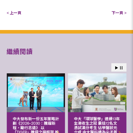
< 上一頁
下一頁 >
繼續閱讀
中大發布新一份五年策略計
中大「環球醫學」連續13年
劃《2026‒2030：騰躍新
全港收生之冠 囊括12名文
程，勵行志遠》 以
憑試滿分考生 佔學醫狀元
「TIGER」騰飛之躍框架 推
六成 中大醫科續為尖子首