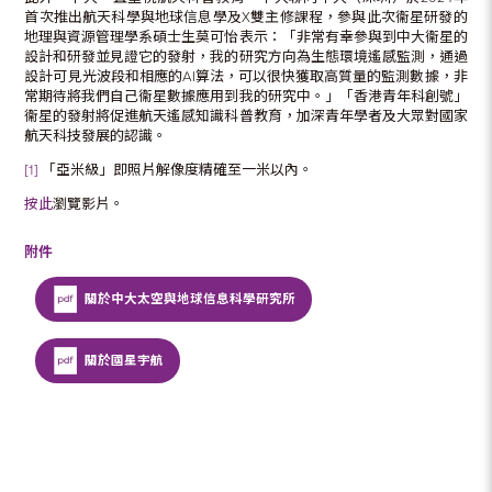
首次推出航天科學與地球信息學及X雙主修課程，參與此次衞星研發的
地理與資源管理學系碩士生莫可怡表示：「非常有幸參與到中大衞星的
設計和研發並見證它的發射，我的研究方向為生態環境遙感監測，通過
設計可見光波段和相應的AI算法，可以很快獲取高質量的監測數據，非
常期待將我們自己衞星數據應用到我的研究中。」「香港青年科創號」
衞星的發射將促進航天遙感知識科普教育，加深青年學者及大眾對國家
航天科技發展的認識。
[1]
「亞米級」即照片解像度精確至一米以內。
按此
瀏覽影片。
附件
關於中大太空與地球信息科學研究所
關於國星宇航