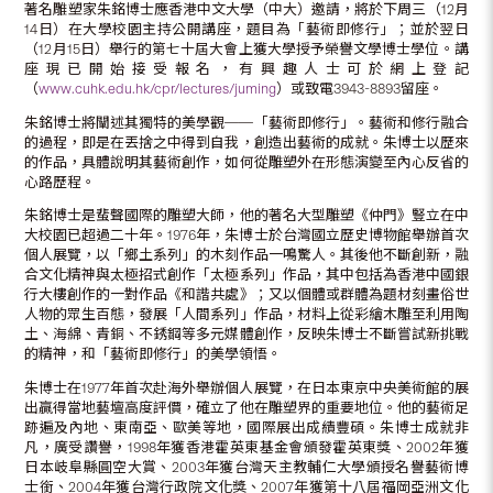
著名雕塑家朱銘博士應香港中文大學（中大）邀請，將於下周三（12月
14日）在大學校園主持公開講座，題目為「藝術即修行」；並於翌日
（12月15日）舉行的第七十屆大會上獲大學授予榮譽文學博士學位。講
座現已開始接受報名，有興趣人士可於網上登記
（
www.cuhk.edu.hk/cpr/lectures/juming
）或致電3943-8893留座。
朱銘博士將闡述其獨特的美學觀──「藝術即修行」。藝術和修行融合
的過程，即是在丟捨之中得到自我，創造出藝術的成就。朱博士以歷來
的作品，具體說明其藝術創作，如何從雕塑外在形態演變至內心反省的
心路歷程。
朱銘博士是蜚聲國際的雕塑大師，他的著名大型雕塑《仲門》豎立在中
大校園已超過二十年。1976年，朱博士於台灣國立歷史博物館舉辦首次
個人展覽，以「鄉土系列」的木刻作品一鳴驚人。其後他不斷創新，融
合文化精神與太極招式創作「太極系列」作品，其中包括為香港中國銀
行大樓創作的一對作品《和諧共處》；又以個體或群體為題材刻畫俗世
人物的眾生百態，發展「人間系列」作品，材料上從彩繪木雕至利用陶
土、海綿、青銅、不銹鋼等多元媒體創作，反映朱博士不斷嘗試新挑戰
的精神，和「藝術即修行」的美學領悟。
朱博士在1977年首次赴海外舉辦個人展覽，在日本東京中央美術館的展
出贏得當地藝壇高度評價，確立了他在雕塑界的重要地位。他的藝術足
跡遍及內地、東南亞、歐美等地，國際展出成績豐碩。朱博士成就非
凡，廣受讚譽，1998年獲香港霍英東基金會頒發霍英東獎、2002年獲
日本岐阜縣圓空大賞、2003年獲台灣天主教輔仁大學頒授名譽藝術博
士銜、2004年獲台灣行政院文化獎、2007年獲第十八屆福岡亞洲文化