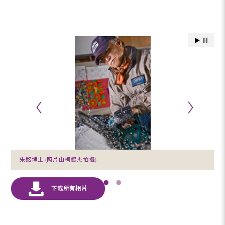
朱銘博士 (照片由柯錫杰拍攝)