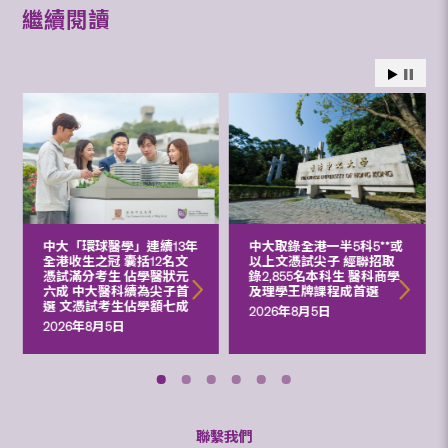
繼續閱讀
中大「環球醫學」連續13年
中大取錄全港一半5科5**或
全港收生之冠 囊括12名文
以上文憑試尖子 經聯招取
憑試滿分考生 佔學醫狀元
錄2,855名本科生 醫科商學
六成 中大醫科續為尖子首
及理學王牌課程成首選
選 文憑試考生佔學額七成
2026年8月5日
2026年8月5日
聯繫我們