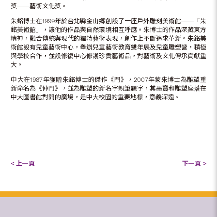
獎──藝術文化獎。
朱銘博士在1999年於台北縣金山鄉創設了一座戶外雕刻美術館──「朱
銘美術館」，讓他的作品與自然環境相互呼應。朱博士的作品深藏東方
精神，融合傳統與現代的獨特藝術表現，創作上不斷追求革新。朱銘美
術館設有兒童藝術中心，舉辦兒童藝術教育雙年展及兒童雕塑營，積極
與學校合作，並設修復中心修護珍貴藝術品，對藝術及文化傳承貢獻重
大。
中大在1987年獲贈朱銘博士的傑作《門》，2007年蒙朱博士為雕塑重
新命名為《仲門》，並為雕塑的新名字親筆題字，其墨寶和雕塑座落在
中大圖書館對開的廣場，是中大校園的重要地標，意義深遠。
< 上一頁
下一頁 >