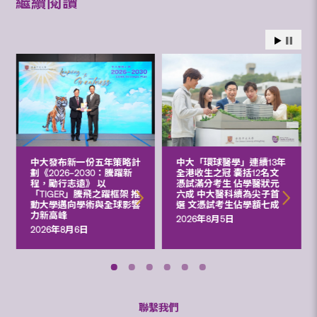
繼續閱讀
中大發布新一份五年策略計
中大「環球醫學」連續13年
劃《2026‒2030：騰躍新
全港收生之冠 囊括12名文
程，勵行志遠》 以
憑試滿分考生 佔學醫狀元
「TIGER」騰飛之躍框架 推
六成 中大醫科續為尖子首
動大學邁向學術與全球影響
選 文憑試考生佔學額七成
力新高峰
2026年8月5日
2026年8月6日
聯繫我們