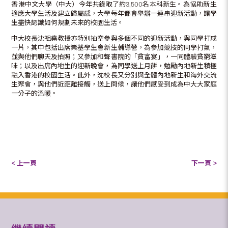
香港中文大學（中大）今年共錄取了約3,500名本科新生。為協助新生
適應大學生活及建立歸屬感，大學每年都會舉辦一連串迎新活動，讓學
生盡快認識如何規劃未來的校園生活。
中大校長沈祖堯教授亦特別抽空參與多個不同的迎新活動，與同學打成
一片，其中包括出席崇基學生會新生輔導營，為參加競技的同學打氣，
並與他們聊天及拍照；又參加和聲書院的「貧富宴」，一同體驗貧窮滋
味；以及出席內地生的迎新晚會，為同學送上月餅，勉勵內地新生積極
融入香港的校園生活。此外，沈校長又分別與全體內地新生和海外交流
生聚會，與他們近距離接觸，送上問候，讓他們感受到成為中大大家庭
一分子的溫暖。
< 上一頁
下一頁 >