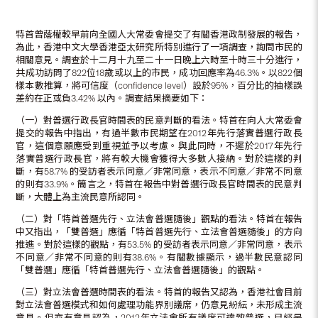
特首曾蔭權較早前向全國人大常委會提交了有關香港政制發展的報告，
為此，香港中文大學香港亞太研究所特別進行了一項調查，詢問市民的
相關意見。調查於十二月十九至二十一日晚上六時至十時三十分進行，
共成功訪問了822位18歲或以上的市民，成功回應率為46.3%。以822個
樣本數推算，將可信度（confidence level）設於95%，百分比的抽樣誤
差約在正或負3.42% 以內。調查結果摘要如下：
（一）對普選行政長官時間表的民意判斷的看法。特首在向人大常委會
提交的報告中指出，有過半數市民期望在2012年先行落實普選行政長
官，這個意願應受到重視並予以考慮。與此同時，不遲於2017年先行
落實普選行政長官，將有較大機會獲得大多數人接納。對於這樣的判
斷，有58.7% 的受訪者表示同意／非常同意，表示不同意／非常不同意
的則有33.9%。簡言之，特首在報告中對普選行政長官時間表的民意判
斷，大體上為主流民意所認同。
（二）對「特首普選先行、立法會普選隨後」觀點的看法。特首在報告
中又指出，「雙普選」應循「特首普選先行、立法會普選隨後」的方向
推進。對於這樣的觀點，有53.5% 的受訪者表示同意／非常同意，表示
不同意／非常不同意的則有38.6%。有關數據顯示，過半數民意認同
「雙普選」應循「特首普選先行、立法會普選隨後」的觀點。
（三）對立法會普選時間表的看法。特首的報告又認為，香港社會目前
對立法會普選模式和如何處理功能界別議席，仍意見紛紜，未形成主流
意見。但亦有意見認為，2012年立法會所有議席可達致普選，已經是