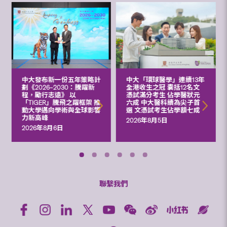
中大發布新一份五年策略計
中大「環球醫學」連續13年
劃《2026‒2030：騰躍新
全港收生之冠 囊括12名文
程，勵行志遠》 以
憑試滿分考生 佔學醫狀元
「TIGER」騰飛之躍框架 推
六成 中大醫科續為尖子首
動大學邁向學術與全球影響
選 文憑試考生佔學額七成
力新高峰
2026年8月5日
2026年8月6日
聯繫我們