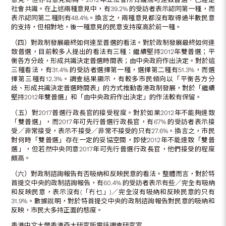
社會共識。在上述兩種意見中，有39.2% 的受訪者表示認同第一種，而
表示認同第二種則有48.4%。換言之，兩種意見都沒有取得過半數民意
的支持，但相對地，後一種意見的民意支持度高於前一種。
（四）對政制發展最終如何達至普選的看法。對於政制發展最終如何達
致普選，目前較多人提出的看法有三種：繼續堅持2012年雙普選；平
衡各方分歧，形成共識決定普選時間表；由中央政府作出決定。對於這
三種看法，有31.4% 的受訪者選擇第一種，選擇第二種有51.3%，而選
擇第三種有12.3%。調查結果顯示，有較多市民傾向以「平衡各方分
歧、形成共識決定普選時間表」的方式推動香港政制發展，對於「繼續
堅持2012年雙普選」和「由中央政府作出決定」的作法較有保留。
（五）對2017普選行政長官的接受程度。對於如果2012年不能夠達致
「雙普選」，而2017年可先行普選行政長官，有67% 的受訪者表示接
受／非常接受，表示不接受／非常不接受的只有27.6%。換言之，市民
對何時「雙普選」存在一定的妥協空間，即使2012年不能達致「雙普
選」，但若然中央同意2017年可先行普選行政長官，他們接受的程度
頗高。
（六）對政制諮詢報告有否吸納和反映民意的看法。整體而言，對於特
首提交中央的政制諮詢報告，有60.4% 的受訪者表示有些／完全有吸納
和反映民意，表示沒有(「冇乜」)／完全沒有吸納和反映民意的只有
31.9%。數據說明，對於特首提交中央的政制諮詢報告對民意的吸納和
反映，市民大多持正面的態度。
香港中文大學香港亞太研究所電話調查研究室