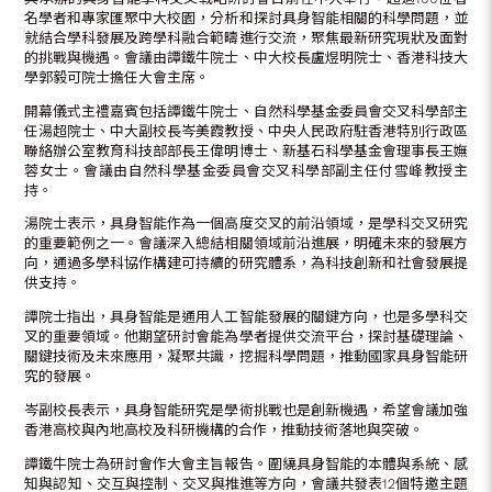
名學者和專家匯聚中大校園，分析和探討具身智能相關的科學問題，並
就結合學科發展及跨學科融合範疇進行交流，聚焦最新研究現狀及面對
的挑戰與機遇。會議由譚鐵牛院士、中大校長盧煜明院士、香港科技大
學郭毅可院士擔任大會主席。
開幕儀式主禮嘉賓包括譚鐵牛院士、自然科學基金委員會交叉科學部主
任湯超院士、中大副校長岑美霞教授、中央人民政府駐香港特別行政區
聯絡辦公室教育科技部部長王偉明博士、新基石科學基金會理事長王嫵
蓉女士。會議由自然科學基金委員會交叉科學部副主任付雪峰教授主
持。
湯院士表示，具身智能作為一個高度交叉的前沿領域，是學科交叉研究
的重要範例之一。會議深入總結相關領域前沿進展，明確未來的發展方
向，通過多學科協作構建可持續的研究體系，為科技創新和社會發展提
供支持。
譚院士指出，具身智能是通用人工智能發展的關鍵方向，也是多學科交
叉的重要領域。他期望研討會能為學者提供交流平台，探討基礎理論、
關鍵技術及未來應用，凝聚共識，挖掘科學問題，推動國家具身智能研
究的發展。
岑副校長表示，具身智能研究是學術挑戰也是創新機遇，希望會議加強
香港高校與內地高校及科研機構的合作，推動技術落地與突破。
譚鐵牛院士為研討會作大會主旨報告。圍繞具身智能的本體與系統、感
知與認知、交互與控制、交叉與推進等方向，會議共發表12個特邀主題