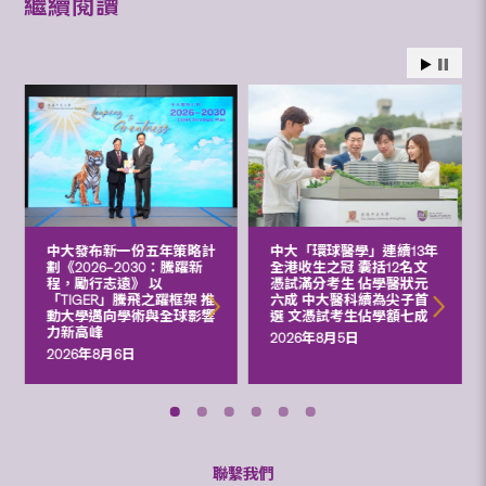
繼續閱讀
中大發布新一份五年策略計
中大「環球醫學」連續13年
劃《2026‒2030：騰躍新
全港收生之冠 囊括12名文
程，勵行志遠》 以
憑試滿分考生 佔學醫狀元
「TIGER」騰飛之躍框架 推
六成 中大醫科續為尖子首
動大學邁向學術與全球影響
選 文憑試考生佔學額七成
力新高峰
2026年8月5日
2026年8月6日
聯繫我們