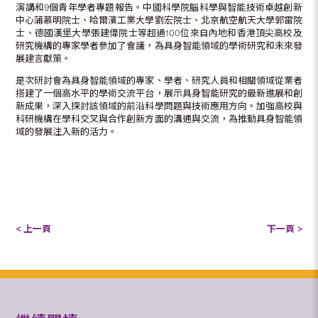
演講和9個青年學者專題報告。中國科學院腦科學與智能技術卓越創新
中心蒲慕明院士、哈爾濱工業大學劉宏院士、北京航空航天大學郭雷院
士、德國漢堡大學張建偉院士等超過100位來自內地和香港頂尖高校及
研究機構的專家學者參加了會議，為具身智能領域的學術研究和未來發
展建言獻策。
是次研討會為具身智能領域的專家、學者、研究人員和相關領域從業者
搭建了一個高水平的學術交流平台，展示具身智能研究的最新進展和創
新成果，深入探討該領域的前沿科學問題與技術應用方向。加強高校與
科研機構在學科交叉與合作創新方面的溝通與交流，為推動具身智能領
域的發展注入新的活力。
< 上一頁
下一頁 >