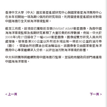
香港中文大學（中大）圓玄衛星遙感研究中心與國家衛星海洋應用中心
在本年初開始一項為期12個月的研究項目，利用雷達衛星遙感技術對南
中國海進行全天候海洋環境監察。
截至三月底，該項目已獲取近百張ENVISAT ASAR衛星圖像，為南中國
海海洋環境監察及長期研究累積了大量珍貴的科學數據，例如，中大於
2008年3月27日接收了一幅ASAR衛星圖像，圖像經雙方研究人員共同
處理後，發現香港300公里以外附近水域出現一條近80公里的油污帶
（圖1），懷疑由附近鑽油台或油輪溢出。該圖像會交由國家衛星海洋
應用中心專家繼續深入分析，以評估油污對海洋環境的影響。
中大科研團隊將繼續對南中國海進行監察，並協助有關政府部門維護南
中國海海洋環境。
< 上一頁
下一頁 >