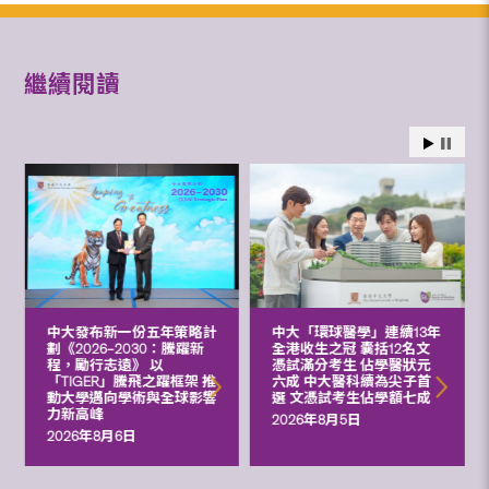
繼續閱讀
中大發布新一份五年策略計
中大「環球醫學」連續13年
劃《2026‒2030：騰躍新
全港收生之冠 囊括12名文
程，勵行志遠》 以
憑試滿分考生 佔學醫狀元
「TIGER」騰飛之躍框架 推
六成 中大醫科續為尖子首
動大學邁向學術與全球影響
選 文憑試考生佔學額七成
力新高峰
2026年8月5日
2026年8月6日