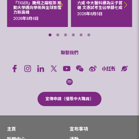
「TIGER」騰飛之躍框架 推
六成 中大醫科續為尖子首
動大學邁向學術與全球影響
選 文憑試考生佔學額七成
力新高峰
2026年8月5日
2026年8月6日
聯繫我們
宣傳申請（僅限中大職員）
主頁
宣布事項