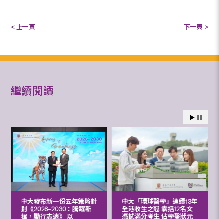
< 上一頁
下一頁 >
繼續閱讀
中大發布新一份五年策略計
中大「環球醫學」連續13年
劃《2026‒2030：騰躍新
全港收生之冠 囊括12名文
程，勵行志遠》 以
憑試滿分考生 佔學醫狀元