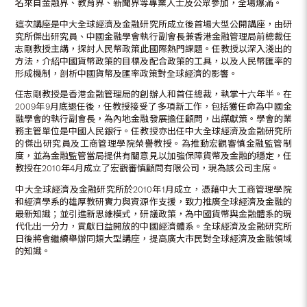
名來自金融界、教育界、新聞界等專業人士及公眾參加，全場爆滿。
這次講座是中大全球經濟及金融研究所成立後首場大型公開講座，由研
究所傑出研究員、中國金融學會執行副會長兼香港金融管理局前總裁任
志剛教授主講，探討人民幣政策此國際熱門課題。任教授以深入淺出的
方法，介紹中國貨幣政策的目標及配合政策的工具，以及人民幣匯率的
形成機制，剖析中國貨幣及匯率政策對全球經濟的影響。
任志剛教授是香港金融管理局的創辦人和首任總裁，執掌十六年半。在
2009年9月底退任後，任教授接受了多項新工作，包括獲任命為中國金
融學會的執行副會長，為內地金融發展擔任顧問，出謀獻策。學會的業
務主管單位是中國人民銀行。任教授亦出任中大全球經濟及金融研究所
的傑出研究員及工商管理學院榮譽教授。為推動宏觀審慎金融監管制
度，並為金融監管當局提供有關意見以加強保障貨幣及金融的穩定，任
教授在2010年4月成立了宏觀審慎顧問有限公司，現為該公司主席。
中大全球經濟及金融研究所於2010年1月成立，憑藉中大工商管理學院
和經濟學系的雄厚教研實力與資源作支援，致力推廣全球經濟及金融的
最新知識；並引進新思維模式，研議政策，為中國貨幣與金融體系的現
代化出一分力，貢獻日益開放的中國經濟體系。全球經濟及金融研究所
日後將會繼續舉辦同類大型講座，提高廣大市民對全球經濟及金融領域
的知識。