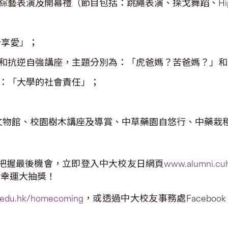
藝表演及開幕禮（節目包括：跳繩表演、探戈舞蹈、Hip
分享愛」；
和抗逆自強講座，主題分別為：「虎爸媽？苦爸媽？」和
：「大學的社會責任」；
文物館、校園樹木講座及導賞、中草藥園自悠行、中藥栽
請把握最後機會，立即登入中大校友日網頁
www.alumni.cu
參加幸運大抽獎！
.edu.hk/homecoming
，或透過中大校友事務處Facebook