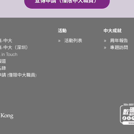
宣傳申請（僅限中大職員）
活動
中大成就
稿-中大
活動列表
周年報告
稿-中大（深圳）
專題訪問
in Touch
報道
名錄
請 (僅限中大職員)