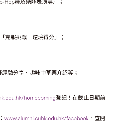
-Hop舞及樂隊表演等）；
「克服挑戰 逆境得分」；
種經驗分享、趣味中草藥介紹等；
hk.edu.hk/homecoming
登記！在截止日期前
：
www.alumni.cuhk.edu.hk/facebook
，查閱