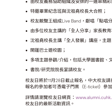
由校友義務協助組織及安排的一連串精彩綜
特邀畢業紀念班與沈祖堯校長大合照；
校友靚聲王組成Live Band，獻唱「點唱
由多位校友主講的「全人分享」家長教育
沈祖堯校長主講「全人發展」講座，主題
開蓬巴士遊校園；
多項主題參觀/介紹，包括大學圖書館、
書院/研究院院長宴請校友。
校友日將於11月28日截止報名，中大校友
報名的參加者可憑電子門票（E-ticket）
詳情請瀏覽校友日網頁：
www.alumni.cuhk
校友日的最新活動資訊。