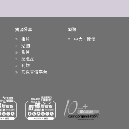
資源分享
凝聚
相片
中大．關懷
貼圖
影片
紀念品
刊物
形象宣傳平台