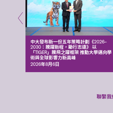
能力 有
中大發布新一份五年策略計劃《2026‒
污染
2030：騰躍新程，勵行志遠》 以
「TIGER」騰飛之躍框架 推動大學邁向學
術與全球影響力新高峰
2026年8月6日
聯繫我