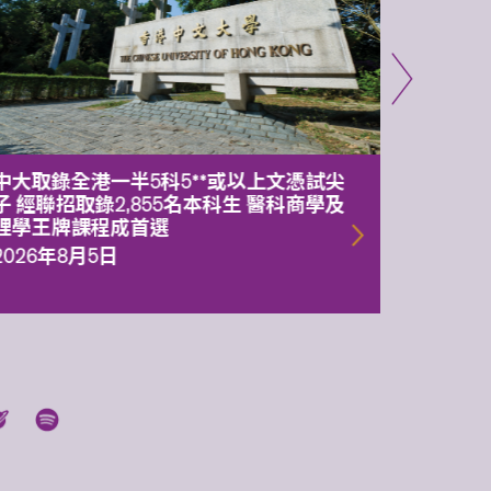
中大取錄全港一半5科5**或以上文憑試尖
中大委
子 經聯招取錄2,855名本科生 醫科商學及
理副校
理學王牌課程成首選
2026年
2026年8月5日