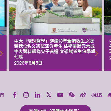
中大「環球醫學」連續13年全港收生之冠
囊括12名文憑試滿分考生 佔學醫狀元六成
中大醫科續為尖子首選 文憑試考生佔學額
七成
2026年8月5日
們