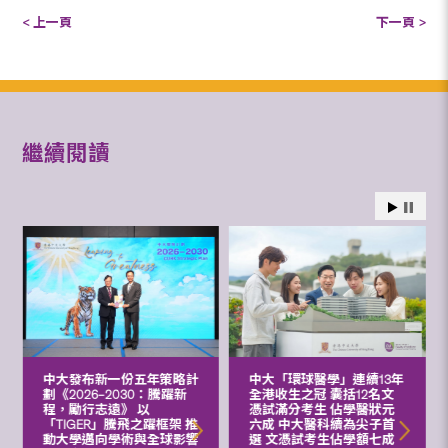
< 上一頁
下一頁 >
繼續閱讀
中大發布新一份五年策略計
中大「環球醫學」連續13年
劃《2026‒2030：騰躍新
全港收生之冠 囊括12名文
程，勵行志遠》 以
憑試滿分考生 佔學醫狀元
「TIGER」騰飛之躍框架 推
六成 中大醫科續為尖子首
動大學邁向學術與全球影響
選 文憑試考生佔學額七成