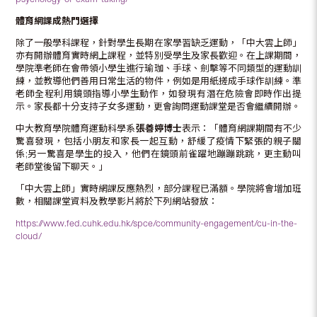
體育網課成熱門選擇
除了一般學科課程，針對學生長期在家學習缺乏運動，「中大雲上師」
亦有開辦體育實時網上課程，並特別受學生及家長歡迎。在上課期間，
學院準老師在會帶領小學生進行瑜珈、手球、劍擊等不同類型的運動訓
練，並教導他們善用日常生活的物件，例如是用紙搓成手球作訓練。準
老師全程利用鏡頭指導小學生動作，如發現有潛在危險會即時作出提
示。家長都十分支持子女多運動，更會詢問運動課堂是否會繼續開辦。
中大教育學院體育運動科學系
張善婷博士
表示：「體育網課期間有不少
驚喜發現，包括小朋友和家長一起互動，舒緩了疫情下緊張的親子關
係;另一驚喜是學生的投入，他們在鏡頭前雀躍地蹦蹦跳跳，更主動叫
老師堂後留下聊天。」
「中大雲上師」實時網課反應熱烈，部分課程已滿額。學院將會增加班
數，相關課堂資料及教學影片將於下列網站發放：
https://www.fed.cuhk.edu.hk/spce/community-engagement/cu-in-the-
cloud/