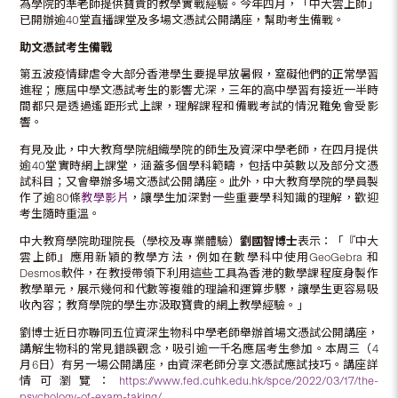
為學院的準老師提供寶貴的教學實戰經驗。今年四月，「中大雲上師」
已開辦逾40堂直播課堂及多場文憑試公開講座，幫助考生備戰。
助文憑試考生備戰
第五波疫情肆虐令大部分香港學生要提早放暑假，窒礙他們的正常學習
進程；應屆中學文憑試考生的影響尤深，三年的高中學習有接近一半時
間都只是透過遙距形式上課，理解課程和備戰考試的情況難免會受影
響。
有見及此，中大教育學院組織學院的師生及資深中學老師，在四月提供
逾40堂實時網上課堂，涵蓋多個學科範疇，包括中英數以及部分文憑
試科目；又會舉辦多場文憑試公開講座。此外，中大教育學院的學員製
作了逾80條
教學影片
，讓學生加深對一些重要學科知識的理解，歡迎
考生隨時重溫。
中大教育學院助理院長（學校及專業體驗）
劉國智博士
表示：「『中大
雲上師』應用新穎的教學方法，例如在數學科中使用GeoGebra 和
Desmos軟件，在教授帶領下利用這些工具為香港的數學課程度身製作
教學單元，展示幾何和代數等複雜的理論和運算步驟，讓學生更容易吸
收內容；教育學院的學生亦汲取寶貴的網上教學經驗。」
劉博士近日亦聯同五位資深生物科中學老師舉辦首場文憑試公開講座，
講解生物科的常見錯誤觀念，吸引逾一千名應屆考生參加。本周三（4
月6日）有另一場公開講座，由資深老師分享文憑試應試技巧。講座詳
情可瀏覽：
https://www.fed.cuhk.edu.hk/spce/2022/03/17/the-
psychology-of-exam-taking/