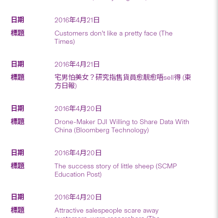
2016年4月21日
Customers don’t like a pretty face (The
Times)
2016年4月21日
宅男怕美女？研究指售貨員愈靚愈唔sell得 (東
方日報)
2016年4月20日
Drone-Maker DJI Willing to Share Data With
China (Bloomberg Technology)
2016年4月20日
The success story of little sheep (SCMP
Education Post)
2016年4月20日
Attractive salespeople scare away