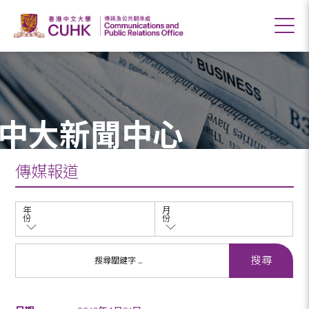
中大新聞中心
傳媒報道
年
月
份
份