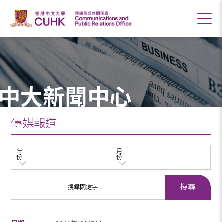
中大新聞中心
傳媒報道
年
月
份
份