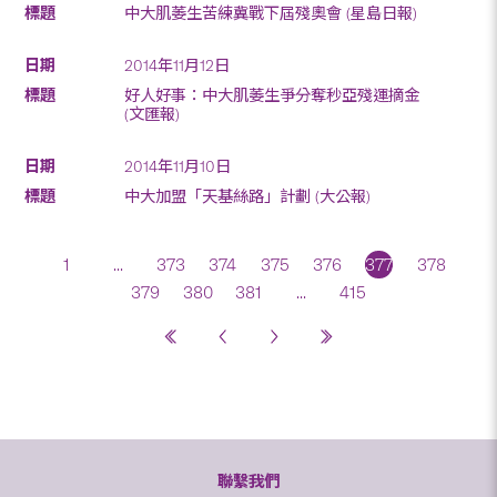
中大肌萎生苦練冀戰下屆殘奧會 (星島日報)
2014年11月12日
好人好事：中大肌萎生爭分奪秒亞殘運摘金
(文匯報)
2014年11月10日
中大加盟「天基絲路」計劃 (大公報)
1
...
373
374
375
376
377
378
379
380
381
...
415
聯繫我們