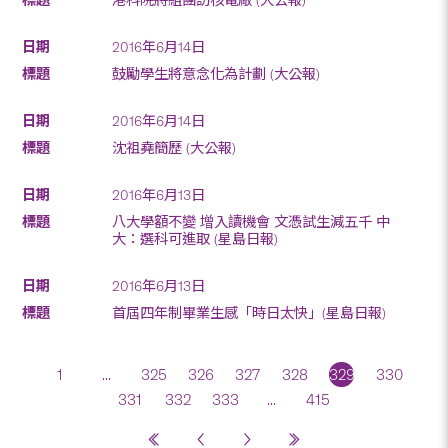
2016年6月14日
鼓勵學生將意念化為計劃 (大公報)
2016年6月14日
沈祖堯簡歷 (大公報)
2016年6月13日
八大學額不變 增入讀機會 文憑試生減五千 中
大：選科可進取 (星島日報)
2016年6月13日
首屆四年制畢業生感「時日太快」(星島日報)
1
...
325
326
327
328
329
330
331
332
333
...
415