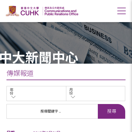
中大新聞中心
傳媒報道
年
月
份
份