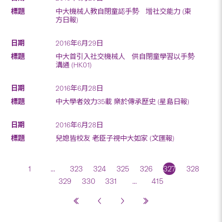
中大機械人教自閉童認手勢 增社交能力 (東
方日報)
2016年6月29日
中大首引入社交機械人 供自閉童學習以手勢
溝通 (HK01)
2016年6月28日
中大學者效力35載 樂於傳承歷史 (星島日報)
2016年6月28日
兒媳皆校友 老臣子視中大如家 (文匯報)
1
...
323
324
325
326
327
328
329
330
331
...
415