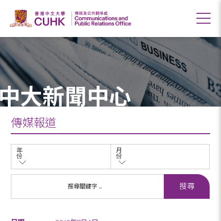
中大新聞中心
傳媒報道
年
月
份
份