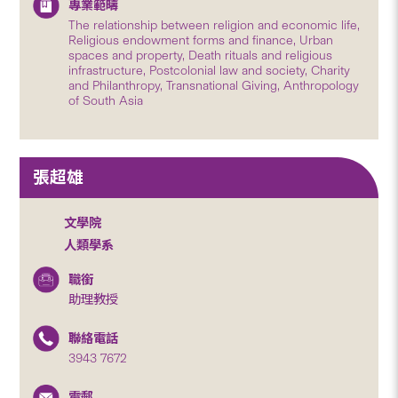
專業範疇
The relationship between religion and economic life,
Religious endowment forms and finance, Urban
spaces and property, Death rituals and religious
infrastructure, Postcolonial law and society, Charity
and Philanthropy, Transnational Giving, Anthropology
of South Asia
張超雄
文學院
人類學系
職銜
助理教授
聯絡電話
3943 7672
電郵