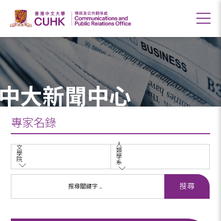
中大新聞中心
專家名錄
人
文
類
學
學
院
系