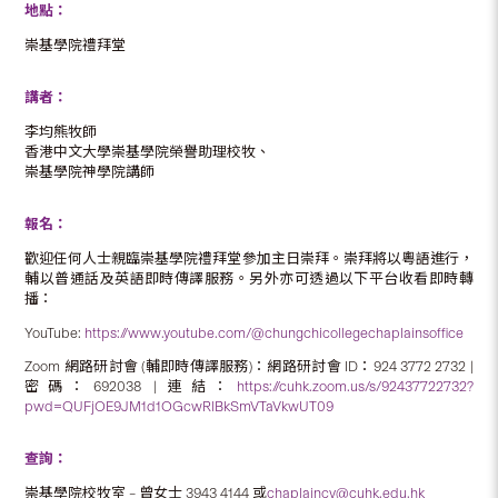
地點：
崇基學院禮拜堂
講者：
李均熊牧師
香港中文大學崇基學院榮譽助理校牧、
崇基學院神學院講師
報名：
歡迎任何人士親臨崇基學院禮拜堂參加主日崇拜。崇拜將以粵語進行，
輔以普通話及英語即時傳譯服務。另外亦可透過以下平台收看即時轉
播：
YouTube:
https://www.youtube.com/@chungchicollegechaplainsoffice
Zoom 網路研討會 (輔即時傳譯服務)：網路研討會 ID：924 3772 2732 |
密碼：692038 | 連結：
https://cuhk.zoom.us/s/92437722732?
pwd=QUFjOE9JM1d1OGcwRlBkSmVTaVkwUT09
查詢：
崇基學院校牧室 – 曾女士 3943 4144 或
chaplaincy@cuhk.edu.hk