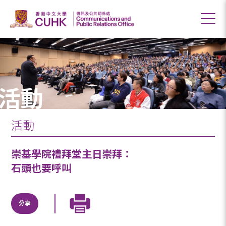
活動
活動
崇基學院禮拜堂主日崇拜：
石頭也要呼叫
分享