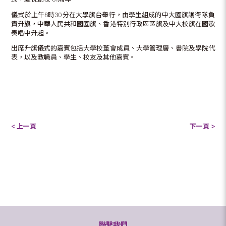
儀式於上午8時30分在大學旗台舉行，由學生組成的中大國旗護衞隊負
責升旗，中華人民共和國國旗、香港特別行政區區旗及中大校旗在國歌
奏唱中升起。
出席升旗儀式的嘉賓包括大學校董會成員、大學管理層、書院及學院代
表，以及教職員、學生、校友及其他嘉賓。
< 上一頁
下一頁 >
聯繫我們