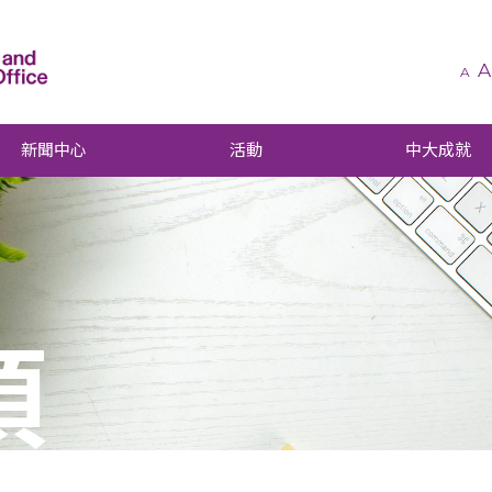
A
A
新聞中心
活動
中大成就
項