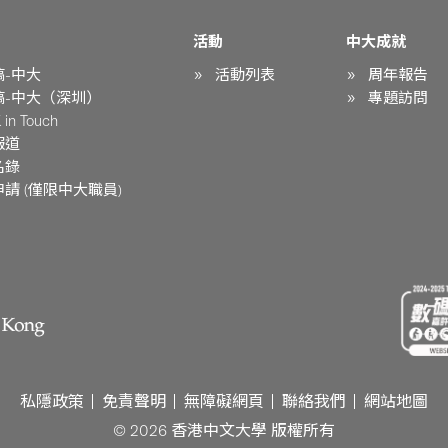
活動
中大成就
稿-中大
活動列表
周年報告
稿-中大（深圳）
專題訪問
in Touch
報道
名錄
請 (僅限中大職員)
私隱政策
免責聲明
無障礙網頁
聯絡我們
網站地圖
© 2026 香港中文大學 版權所有