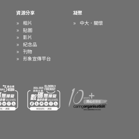
資源分享
凝聚
相片
中大．關懷
貼圖
影片
紀念品
刊物
形象宣傳平台