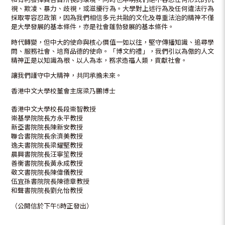
視、欺凌、暴力、歧視，或滋擾行為。大學對上述行為及任何違法行為
採取零容忍政策，因為我們相信多元共融的文化及尊重法治的精神不僅
是大學發展的基本條件，亦是社會蓬勃發展的基本條件。
時代轉變，但中大的使命與核心價值一如以往，堅守傳播知識、追尋學
問、服務社會、培育品德的使命。「博文約禮」，我們引以為傲的人文
精神正是以知識為根、以人為本，務求造福人類，貢獻社會。
讓我們謹守中大精神，共同承擔未來。
香港中文大學校董會主席梁乃鵬博士
香港中文大學校長段崇智教授
崇基學院院長方永平教授
新亞書院院長陳新安教授
聯合書院院長余濟美教授
逸夫書院院長梁耀堅教授
晨興書院院長汪寧笙教授
善衡書院院長黃永成教授
敬文書院院長陳偉儀教授
伍宜孫書院院長陳德章教授
和聲書院院長劉允怡教授
（公開信於下午5時正發出）