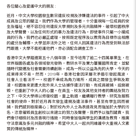
各位關心及愛護中大的朋友 :
近月，中文大學校園發生數宗違反校規及涉嫌違法的事件，引起了中大
成員及公眾的關注。我們作為大學的管理者，十分重視每一位成員的安
全及福祉，絕不容忍任何違反大學規則及多元共融精神、破壞校園秩序
及大學聲譽、以及任何形式的暴力及違法行為。即使事件只屬一小撮成
員的行為，我們也必嚴正處理，按照既定程序及以教育為目標作出相應
的處分及輔導。大學並非法外之地，任何人因其違法行為而受到執法部
門跟進，大學不能袒護他們，亦必須配合調查工作。
香港中文大學踏進第五十八個年頭，至今培育了逾二十四萬畢業生，在
世界版圖各處及各領域發光發熱，教研水平及實力屢獲國際肯定，並緊
隨時代變遷及社會需要持續創新，成為一所以公益為先的大學，今天的
成果得來不易。然而，2019年，香港社會因深層次矛盾引發起風波，
社會人士看法不一。校園不幸成為角力場所，成員之間發生爭執及欺
凌，校園後來更遭大批外來人士佔據作違法行動、有成員被捕、設施被
毀，也重創了中大人的心靈。在員生、校友及其他支持者的團結及努力
之下，中文大學得以修復校園，重上軌道，繼續履行教學、研究及服務
社會的使命。對於近月再次發生違規及違法事件，甚至有學生因而被
捕，我們感到極度痛心；對於校內外人士為表達政見而強加於大學的污
名，恣意催毀員生創校以來建立的努力及聲譽，我們予以強烈譴責。我
們會仔細檢討及改善現行措施，同時會加強與學生的溝通及教育，推廣
守法意識及多元共融的精神，希望中大人一起共同維護中大重視人文素
質的傳統及精神。