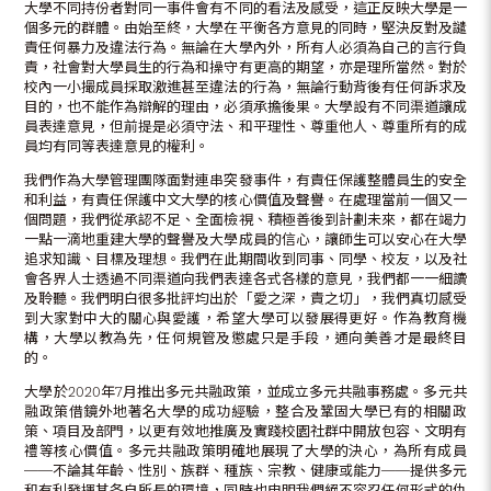
大學不同持份者對同一事件會有不同的看法及感受，這正反映大學是一
個多元的群體。由始至終，大學在平衡各方意見的同時，堅決反對及譴
責任何暴力及違法行為。無論在大學內外，所有人必須為自己的言行負
責，社會對大學員生的行為和操守有更高的期望，亦是理所當然。對於
校內一小撮成員採取激進甚至違法的行為，無論行動背後有任何訴求及
目的，也不能作為辯解的理由，必須承擔後果。大學設有不同渠道讓成
員表達意見，但前提是必須守法、和平理性、尊重他人、尊重所有的成
員均有同等表達意見的權利。
我們作為大學管理團隊面對連串突發事件，有責任保護整體員生的安全
和利益，有責任保護中文大學的核心價值及聲譽。在處理當前一個又一
個問題，我們從承認不足、全面檢視、積極善後到計劃未來，都在竭力
一點一滴地重建大學的聲譽及大學成員的信心，讓師生可以安心在大學
追求知識、目標及理想。我們在此期間收到同事、同學、校友，以及社
會各界人士透過不同渠道向我們表達各式各樣的意見，我們都一一細讀
及聆聽。我們明白很多批評均出於「愛之深，責之切」，我們真切感受
到大家對中大的關心與愛護，希望大學可以發展得更好。作為教育機
構，大學以教為先，任何規管及懲處只是手段，通向美善才是最終目
的。
大學於2020年7月推出多元共融政策，並成立多元共融事務處。多元共
融政策借鏡外地著名大學的成功經驗，整合及鞏固大學已有的相關政
策、項目及部門，以更有效地推廣及實踐校園社群中開放包容、文明有
禮等核心價值。多元共融政策明確地展現了大學的決心，為所有成員
──不論其年齡、性別、族群、種族、宗教、健康或能力──提供多元
和有利發揮其各自所長的環境，同時也申明我們絕不容忍任何形式的仇