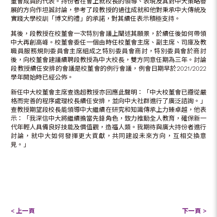
董會成員的代表。持份者在會上就校長的領導、表現及其對中大策略發
展的方向作坦誠討論，參考了段教授的過往成就和他對秉承中大傳統及
實踐大學校訓「博文約禮」的承諾，對其續任表示積極支持。
其後，段教授在校董會一次特別會議上闡述其願景，於續任後如何帶領
中大再創高峰。校董會委任一個由時任校董會主席、副主席、司庫及教
職員服務規則委員會主席組成之特別委員會商討，特別委員會於商討
後，向校董會建議續聘段教授為中大校長，雙方同意任期為三年。討論
段教授續任安排的會議是校董會的例行會議，例會日期早於2021/2022
學年開始時已經公佈。
新任中大校董會主席查逸超教授亦回應此聲明：「中大校董會已遵從嚴
格而完善的程序處理校長續任安排，並向中大社群進行了廣泛諮詢。」
查教授期望段校長能領導中大繼續在研究和知識傳承上力臻卓越，他表
示：「我深信中大將繼續擔當先鋒角色，致力推動全人教育，確保新一
代年輕人具備良好技能及價值觀，造福人類。我期待與廣大持份者進行
討論，就中大如何發揮更大貢獻，共同建設未來方向，互相交換意
見。」
< 上一頁
下一頁 >