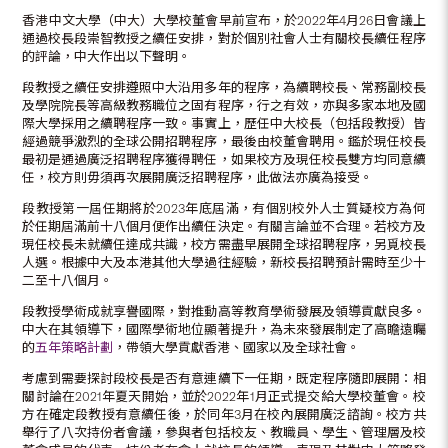
香港中文大學（中大）大學校董會早前宣布，於2022年4月26日會議上
通過校長段崇智教授之續任安排，對於個別社會人士有關校長續任程序
的評論，中大作出以下聲明。
段教授之續任安排遵照中大沿用多年的程序，為續聘校長、常務副校長
及學院院長等高級教務職位之固有程序，行之有效，亦與多家本地及國
際大學採用之續聘程序一致。事實上，歷任中大校長（包括段教授）皆
經過競爭激烈的全球公開招聘程序，最後由校董會聘用。鑑於現任校長
最初是通過廣泛招聘程序獲得聘任，如果校方及現任校長雙方均同意續
任，校方則毋須再次展開廣泛招聘程序，此做法亦廣為接受。
段教授第一屆任期將於2023年底屆滿，有個別校外人士質疑校方為何
於任期屆滿前十八個月便作出續任決定。有關言論並不合理。若校方及
現任校長未就續任達成共識，校方需盡早展開全球招聘程序，另覓校長
人選。根據中大及本港其他大學過往經驗，新校長招聘預計需時至少十
二至十八個月。
段教授學術成就享譽國際，對推動高等教育學術發展及領導貢獻良多。
中大在其領導下，國際學術地位顯著提升，為未來發展制定了高瞻遠矚
的
五年策略計劃
，帶領大學貢獻香港、國家以及全球社會。
考慮到需要探討段校長是否有意連續下一任期，既定程序隨即展開：相
關討論在2021年夏天開始，並於2022年1月正式提交給大學校董會。校
方在確定段教授有意續任後，於同年3月在校內展開廣泛諮詢。校方共
舉行了八次持份者會議，參與者包括校友、教職員、學生、管理層及校