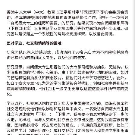
香港中文大学（中大）教育心理学系林宇轩教授获平等机会委员会资
助，与本地康復服务非牟利机构香港耀能协会合作，进行了一项探讨
「自闭症大专生的经历和需要」的研究，结果发现本港自闭症谱系障碍
（下称自闭症）大专生从学业到校园生活等各方面均遇到不少困难。研
究团队建议建立一个系统性的跨院校支援框架，以改善此情况。
面对学业、社交和情绪等的困难
研究团队以深入访谈形式，成功访问了30名来自本港不同院校并愿意
讲述其经历的自闭症大专生，以及他们的亲友。
研究显示，自闭症大专生形容他们的大专学习经验为抽象、无结构，缺
少清晰具体的学习指引和策略。由于他们普遍有执行功能的困难，如时
间管理和理解抽象认知概念较弱，使他们对大专学习倍感吃力。此外，
如自闭症大专生习以为常的学习生活被突然扰乱，例如社会事件和新冠
病毒疫情的影响，他们会比一般学生更难以适应这些事件所带来的变
化。
学业以外，社交生活同样对自闭症大专生带来很大挑战，隐晦和复杂的
社交潜规则使他们难以辨别和理解当中含义。一名受访自闭症大专生将
社交沟通比喻为「下棋」：「下棋时，我需要不假思索地决定下一步怎
么走；同样地，当与人交流时我亦要立即作出反应，这对我而言很有难
度，因为我必须停一停去思考如何反应。」沟通的落差和误解，使他们
容易在学习（如分组课业）或社交场合（如宿舍生活和参与学生组织事