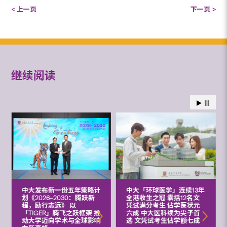
< 上一页
下一页 >
继续阅读
中大发布新一份五年策略计
中大「环球医学」连续13年
划《2026‒2030：腾跃新
全港收生之冠 囊括12名文
程，励行志远》 以
凭试满分考生 佔学医状元
「TIGER」腾飞之跃框架 推
六成 中大医科续为尖子首
动大学迈向学术与全球影响
选 文凭试考生佔学额七成