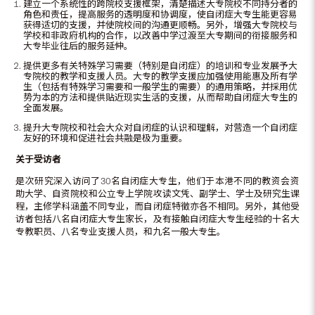
建立一个系统性的跨院校支援框架，清楚描述大专院校不同持分者的
角色和责任，提高服务的透明度和协调度，使自闭症大专生能更容易
获得适切的支援，并使院校间的沟通更顺畅。另外，增强大专院校与
学校和非政府机构的合作，以改善中学过渡至大专期间的衔接服务和
大专毕业往后的服务延伸。
提供更多有关特殊学习需要（特别是自闭症）的培训和专业发展予大
专院校的教学和支援人员。大专的教学支援应加强使用能惠及所有学
生（包括有特殊学习需要和一般学生的需要）的通用策略，并採用优
势为本的方法和提供贴近现实生活的支援，从而帮助自闭症大专生的
全面发展。
提升大专院校和社会大众对自闭症的认识和理解，对营造一个自闭症
友好的环境和促进社会共融是极为重要。
关于受访者
是次研究深入访问了30名自闭症大专生，他们于本港不同的教资会资
助大学、自资院校和公立专上学院攻读文凭、副学士、学士及研究生课
程，主修学科涵盖不同专业，而自闭症特徵亦各不相同。另外，其他受
访者包括八名自闭症大专生家长，及有接触自闭症大专生经验的十名大
专教职员、八名专业支援人员，和九名一般大专生。