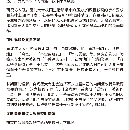
务），受到不公平的待遇、被排斥或欺凌。
研究亦发现，面对大专校园生活所带来的压力(如课程较高的学术要求
和编排上课时间表)、社会事件及新冠病毒疫情等，容易引起自闭症大
专生强烈的情绪反应，这是他人未必能察觉或估计到的。过度的感官刺
激和需要大量社交互动的场景（如迎新活动）亦容易牵动他们的负面情
绪。
面对误解及支援不足
自闭症大专生经常被定型、冠上负面标籤，如「自我封闭」、「巴士
迷」、「奇怪」、「不需要朋友」、「等同弱智」等。研究亦发现自闭
症大专生同时被视为「与普通人无别」，认为他们「欺骗资源」、「容
易得到优待」是「不公道」。这些形象容易导致他人对自闭症大专生有
偏颇什至恶意的态度，令他们有时需要「扮成正常人」，什至矫枉过
正。
长期面对误解，自闭症大专生会选择不去披露自己的自闭症或特殊教育
需要的情况，认为披露了亦「没什么帮助」或害怕「受伤」、被视作
「装可怜」和「弱者」。此外，一些受访者亦指出不透明和不友善的大
专政策，窒碍了他们申报的意愿。即使对于申报了的受访者，现行的学
习调适过于笼统，其成效和质素也未有系统性的评估或检讨。
团队提出建议以改善现时情况
研究团队就是次研究的结果提出以下建议：