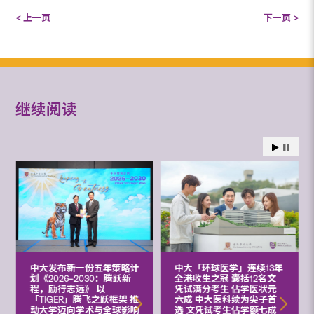
< 上一页
下一页 >
继续阅读
中大发布新一份五年策略计
中大「环球医学」连续13年
划《2026‒2030：腾跃新
全港收生之冠 囊括12名文
程，励行志远》 以
凭试满分考生 佔学医状元
「TIGER」腾飞之跃框架 推
六成 中大医科续为尖子首
动大学迈向学术与全球影响
选 文凭试考生佔学额七成