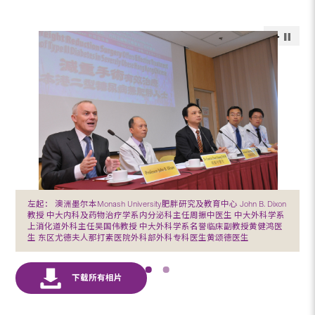
左起： 澳洲墨尔本Monash University肥胖研究及教育中心 John B. Dixon
教授 中大内科及药物治疗学系内分泌科主任周振中医生 中大外科学系
上消化道外科主任吴国伟教授 中大外科学系名誉临床副教授黄健鸿医
生 东区尤德夫人那打素医院外科部外科专科医生黄颂德医生