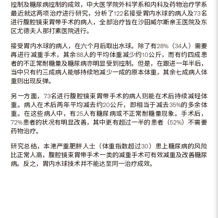
控制及糖尿病控制的成效，中大医学院外科学系和内科及药物治疗学系
最近就这两项治疗进行研究，分析了122名接受胃内水球的病人及73名
进行腹腔镜束胃带手术的病人，全部治疗皆在沙田威尔斯亲王医院及东
区尤德夫人那打素医院进行。
接受胃内水球的病人，在六个月后取出水球。除了有28%（34人）需要
再进行减重手术，其余88人的平均体重减少约10公斤，而有约四成患
者的不正常耐糖量及糖尿病亦明显受到控制。但是，在跟进一年半后，
当中只有约三成病人能够持续地减少一成的原本体重，其余七成病人体
重则出现反弹。
另一方面，73名进行腹腔镜束胃带手术的病人则能在术后持续减轻体
重。病人在术后两年平均减去约20公斤，即相当于减去35%的多余体
重。在这些病人中，有25人有糖尿病或不正常耐糖量现象。手术后，
72%患者的状况有明显改善，其中更有超过一半的患者（52%）不需要
药物治疗。
研究总结，本港严重肥胖人士（体重指数超过30）患上糖尿病的风险
比正常人高，腹腔镜束胃带手术一类的减重手术可有效减重及改善糖尿
病。反之，胃内水球技术并不能达至同一治疗成效。