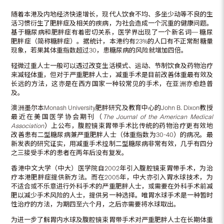
随着本港及内地经济快速增长，现代人饮食不均、多坐少动等不良的生
活习惯衍生了肥胖症及相关的疾病，为社会造成一个沉重的健康问题。
基于糖尿病和肥胖症有着密切关系，医学界出现了一个新名词─ 糖尿
肥胖症（简称糖胖症）。据统计，本港约有23%的人口有不正常耐糖量
现象，若果其体重指数超过30，患糖尿病的风险就增加四倍。
轻微过重人士一般可以透过改变生活模式、运动、节制饮食及药物治疗
来减轻体重，但对于严重肥胖人士，减重手术是目前改善体重最有效及
长远的方法，这亦是在西方国家一种较常见的手术，在亚洲亦愈趋普
及。
澳洲墨尔本Monash University肥胖研究及教育中心的John B. Dixon教授
最近在美国医学协会期刊（
The Journal of the American Medical
Association
）上公布，腹腔镜束胃带手术比传统的药物治疗更有效地
改善患有二型糖尿病兼严重肥胖人士（体重指数为30-40）的病况。最
新发表的研究证实，用减重手术控制二型糖尿病非常有效，几乎有四分
之三接受手术的患者在两年后没有复发。
香港中文大学（中大）医学院自2002年引入腹腔镜束胃带手术，为治
疗本港肥胖症提供新方法。而在2005年，中大亦引入胃水球技术，为
不适合或不乐意进行外科手术的严重肥胖人士，或需要在外科手术前减
肥以减少手术风险的人士，提供另一种选择。唯胃水球手术是一种暂时
性治疗的方法，为期四至六个月，之后亦需要将水球取出。
为进一步了解胃内水球及腹腔镜束胃带手术对严重肥胖人士在长期体重