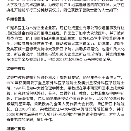
大学及社会的卓越贡献。为表示对四川地震遇难者的深切哀悼，大学在
典礼开始前举行三分钟默哀仪式。四位获授荣誉院士衔的人士如下：
许耀君医生
许耀君医生为本港杰出企业家，现任让成置业有限公司永远董事及许让
成纪念基金有限公司董事总经理。许医生于加拿大攻读医科，并于彼邦
悬壶济世。他于1981年回港主理家族生意。现为孔圣堂中学校董的许医
生，积极参与多项慈善工作，推动教育尤其不遗余力。历年来，许医生
及其家族一直慷慨支持中大及新亚书院，捐助多项建设，包括许氏文化
馆、新亚会议厅、钱穆图书馆职员阅读室及新亚网球场等，并资助发展
多项奖学金及交流计划。他自2003年起担任新亚书院校董至今。
梁秉中教授
梁秉中教授是知名显微外科及手部外科专家，1966年毕业于香港大学，
1970年获英国爱丁堡皇家外科医学院院士及澳洲皇家外科医学院院士
衔，1994年成为中大首位理学博士。梁教授在学术研究和医术上成就卓
着，研究领域包括外科、骨科、显微外科、教育、公共卫生及中医中药
等，并屡获奖誉，包括1995年获授英帝国官佐勋章，以及2002年获授
银紫荆星章等。梁教授亦为全国人民代表大会代表，曾任新亚书院院
长。自2000年起，梁教授担任中大中医中药研究所所长至今，并于
2006年荣休后获颁中大矫形外科及创伤学荣休讲座教授衔，对中大及
新亚书院的发展，厥功什伟。
屈志仁教授