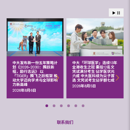
中大发布新一份五年策略计
中大「环球医学」连续13年
划《2026‒2030：腾跃新
全港收生之冠 囊括12名文
程，励行志远》 以
凭试满分考生 佔学医状元
「TIGER」腾飞之跃框架 推
六成 中大医科续为尖子首
动大学迈向学术与全球影响
选 文凭试考生佔学额七成
力新高峰
2026年8月5日
2026年8月6日
联系我们