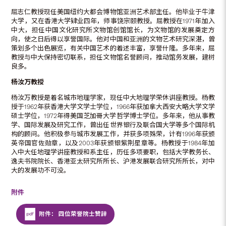
屈志仁教授现任美国纽约大都会博物馆亚洲艺术部主任。他毕业于牛津
大学，又在香港大学肄业四年，师事饶宗颐教授。屈教授在1971年加入
中大，担任中国文化研究所文物馆创馆馆长，为文物馆的发展奠定方
向，使之日后得以享誉国际。他对中国和亚洲的文物艺术研究深湛，曾
策划多个出色展览，有关中国艺术的着述丰富，享誉什隆。多年来，屈
教授与中大保持密切联系，担任文物馆名誉顾问，推动馆务发展，建树
良多。
杨汝万教授
杨汝万教授是着名城市地理学家，现任中大地理学荣休讲座教授。杨教
授于1962年获香港大学文学士学位，1966年获加拿大西安大略大学文学
硕士学位，1972年得美国芝加哥大学哲学博士学位。多年来，他从事教
学、国际发展及研究工作，曾出任世界银行及联合国大学等多个国际机
构的顾问。他积极参与城市发展工作，并获多项殊荣，计有1996年获颁
英帝国官佐勋章，以及2003年获颁银紫荆星章等。杨教授于1984年加
入中大任地理学讲座教授和系主任，历任多项要职，包括大学教务长、
逸夫书院院长、香港亚太研究所所长、沪港发展联合研究所所长，对中
大的发展功不可没。
附件
附件： 四位荣誉院士赞辞